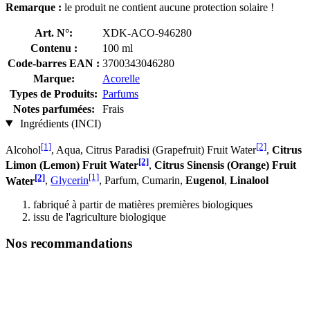
Remarque :
le produit ne contient aucune protection solaire !
Art. N°:
XDK-ACO-946280
Contenu :
100 ml
Code-barres EAN :
3700343046280
Marque:
Acorelle
Types de Produits:
Parfums
Notes parfumées:
Frais
Ingrédients (INCI)
[1]
[2]
Alcohol
, Aqua, Citrus Paradisi (Grapefruit) Fruit Water
,
Citrus
[2]
Limon (Lemon) Fruit Water
,
Citrus Sinensis (Orange) Fruit
[2]
[1]
Water
,
Glycerin
, Parfum, Cumarin,
Eugenol
,
Linalool
fabriqué à partir de matières premières biologiques
issu de l'agriculture biologique
Nos recommandations