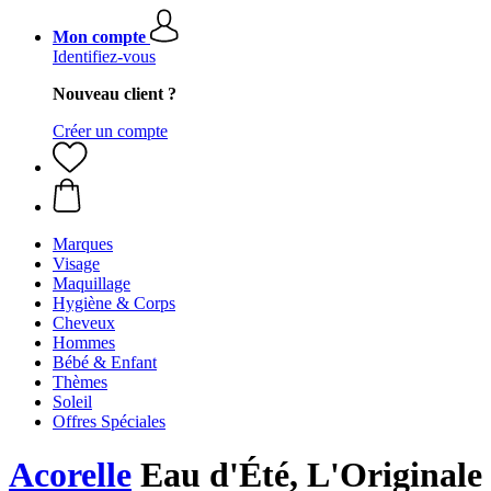
Mon compte
Identifiez-vous
Nouveau client ?
Créer un compte
Marques
Visage
Maquillage
Hygiène & Corps
Cheveux
Hommes
Bébé & Enfant
Thèmes
Soleil
Offres Spéciales
Acorelle
Eau d'Été, L'Originale