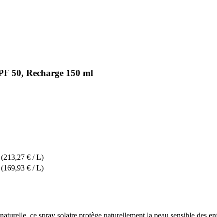
SPF 50, Recharge 150 ml
(213,27 € / L)
(169,93 € / L)
 naturelle, ce spray solaire protège naturellement la peau sensible des 