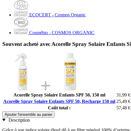
ECOCERT - Cosmos Organic
Cosmébio - COSMOS ORGANIC
Souvent acheté avec Acorelle Spray Solaire Enfants 
Acorelle Spray Solaire Enfants SPF 50, 150 ml
31,99 €
Acorelle Spray Solaire Enfants SPF 50, Recharge 150 ml
25,49 €
Coût total :
57,48 €
Ajouter l'ensemble au panier
Description
Grâce à son indice solaire élevé dû à un filtre minéral 100% d’origine