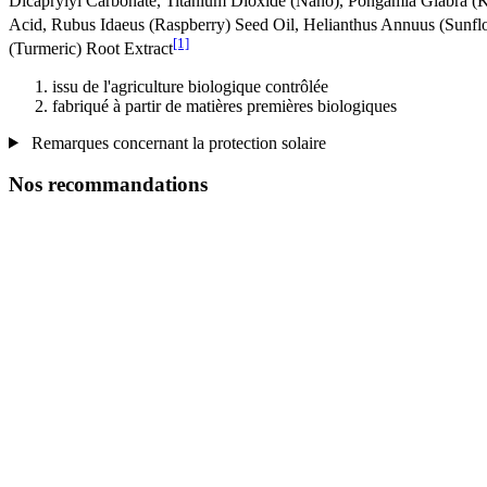
Dicaprylyl Carbonate, Titanium Dioxide (Nano), Pongamia Glabra (K
Acid, Rubus Idaeus (Raspberry) Seed Oil, Helianthus Annuus (Sunfl
[1]
(Turmeric) Root Extract
issu de l'agriculture biologique contrôlée
fabriqué à partir de matières premières biologiques
Remarques concernant la protection solaire
Nos recommandations