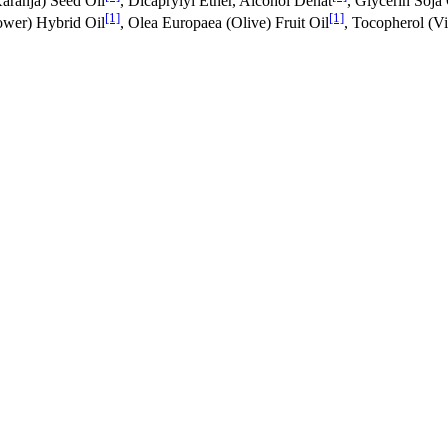
aranja) Seed Oil
, Dicaprylyl Ether, Alcohol Denat
, Glycerin Soja 
[1]
[1]
ower) Hybrid Oil
, Olea Europaea (Olive) Fruit Oil
, Tocopherol (Vi