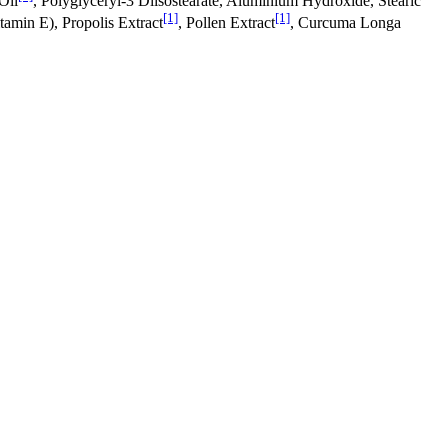
Oil
, Polyglyceryl-3 Diisostearate, Aluminium Hydroxide, Stearic
[1]
[1]
tamin E), Propolis Extract
, Pollen Extract
, Curcuma Longa