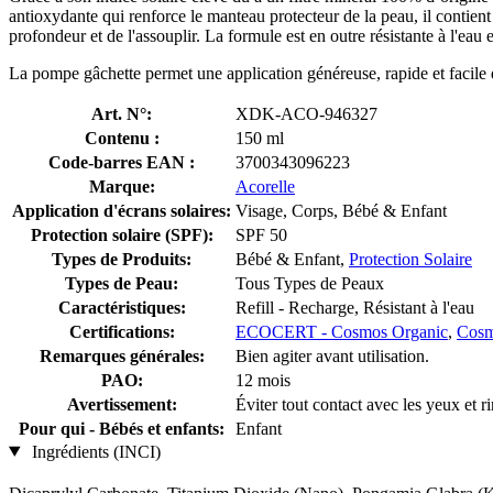
antioxydante qui renforce le manteau protecteur de la peau, il contien
profondeur et de l'assouplir. La formule est en outre résistante à l'eau
La pompe gâchette permet une application généreuse, rapide et facile de 
Art. N°:
XDK-ACO-946327
Contenu :
150 ml
Code-barres EAN :
3700343096223
Marque:
Acorelle
Application d'écrans solaires:
Visage, Corps, Bébé & Enfant
Protection solaire (SPF):
SPF 50
Types de Produits:
Bébé & Enfant,
Protection Solaire
Types de Peau:
Tous Types de Peaux
Caractéristiques:
Refill - Recharge, Résistant à l'eau
Certifications:
ECOCERT - Cosmos Organic
,
Cos
Remarques générales:
Bien agiter avant utilisation.
PAO:
12 mois
Avertissement:
Éviter tout contact avec les yeux et 
Pour qui - Bébés et enfants:
Enfant
Ingrédients (INCI)