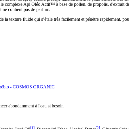
t le complexe Api Oléo Actif™ à base de pollen, de propolis, d'extrait d
 et ne contient pas de parfum.
la texture fluide qui s’étale très facilement et pénètre rapidement, pour
mébio - COSMOS ORGANIC
rincer abondamment à l'eau si besoin
[1]
[2]