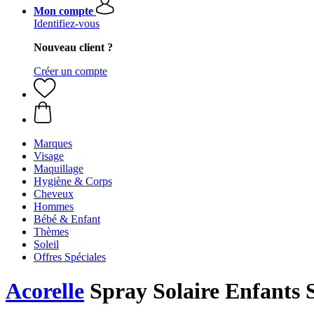
Mon compte
Identifiez-vous
Nouveau client ?
Créer un compte
Marques
Visage
Maquillage
Hygiène & Corps
Cheveux
Hommes
Bébé & Enfant
Thèmes
Soleil
Offres Spéciales
Acorelle
Spray Solaire Enfants 