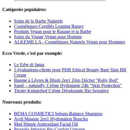
Catégories populaires:
Soins de la Barbe Naturels
Cosmétiques Certifiés Leaping Bunny
Produits Vegan pour le Rasage et la Barbe
Soins du Visage Vegan pour Homme
ALKEMILLA - Cosmétiques Naturels Vegan pour Hommes
Ecco Verde, c'est par exemple:
Le Erbe di Janas
5 évaluations-clients pour PHB Ethical Beauty Bare Skin BB
Cream
Baume à Lèvres & Blush 2en1 Zéro Déchet "Ruby Red"
Santé – naturally. Crème Hydratante 24h "Skin Protection"
Tiroler Kräuterhof Crème Déodorante Bio Sensitive
Nouveaux produits:
BEMA COSMETICI Sebum-Balance Shampoo
Avril Masque 2en1 Hydratation Boucles
Mad Hippie Antioxidant Facial Oil
Propolia Infusion Bio Confort Urinaire