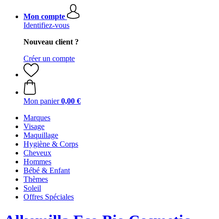
Mon compte
Identifiez-vous
Nouveau client ?
Créer un compte
Mon panier
0,00 €
Marques
Visage
Maquillage
Hygiène & Corps
Cheveux
Hommes
Bébé & Enfant
Thèmes
Soleil
Offres Spéciales