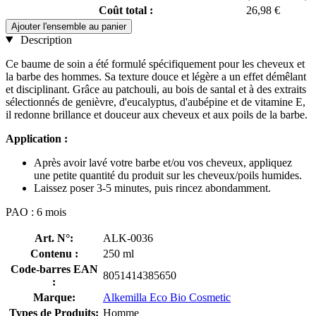
Coût total :
26,98 €
Ajouter l'ensemble au panier
Description
Ce baume de soin a été formulé spécifiquement pour les cheveux et
la barbe des hommes. Sa texture douce et légère a un effet démêlant
et disciplinant. Grâce au patchouli, au bois de santal et à des extraits
sélectionnés de genièvre, d'eucalyptus, d'aubépine et de vitamine E,
il redonne brillance et douceur aux cheveux et aux poils de la barbe.
Application :
Après avoir lavé votre barbe et/ou vos cheveux, appliquez
une petite quantité du produit sur les cheveux/poils humides.
Laissez poser 3-5 minutes, puis rincez abondamment.
PAO : 6 mois
Art. N°:
ALK-0036
Contenu :
250 ml
Code-barres EAN
8051414385650
:
Marque:
Alkemilla Eco Bio Cosmetic
Types de Produits:
Homme