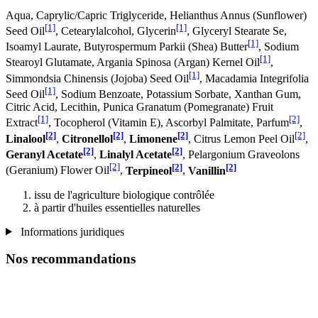
Aqua, Caprylic/Capric Triglyceride, Helianthus Annus (Sunflower)
[1]
[1]
Seed Oil
, Cetearylalcohol, Glycerin
, Glyceryl Stearate Se,
[1]
Isoamyl Laurate, Butyrospermum Parkii (Shea) Butter
, Sodium
[1]
Stearoyl Glutamate, Argania Spinosa (Argan) Kernel Oil
,
[1]
Simmondsia Chinensis (Jojoba) Seed Oil
, Macadamia Integrifolia
[1]
Seed Oil
, Sodium Benzoate, Potassium Sorbate, Xanthan Gum,
Citric Acid, Lecithin, Punica Granatum (Pomegranate) Fruit
[1]
[2]
Extract
, Tocopherol (Vitamin E), Ascorbyl Palmitate, Parfum
,
[2]
[2]
[2]
[2]
Linalool
,
Citronellol
,
Limonene
, Citrus Lemon Peel Oil
,
[2]
[2]
Geranyl Acetate
,
Linalyl Acetate
, Pelargonium Graveolons
[2]
[2]
[2]
(Geranium) Flower Oil
,
Terpineol
,
Vanillin
issu de l'agriculture biologique contrôlée
à partir d'huiles essentielles naturelles
Informations juridiques
Nos recommandations