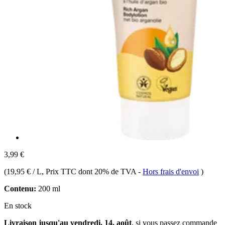
3,99 €
(
19,95 € / L
, Prix TTC dont 20% de TVA
-
Hors frais d'envoi
)
Contenu:
200 ml
En stock
Livraison jusqu'au vendredi, 14. août
, si vous passez commande