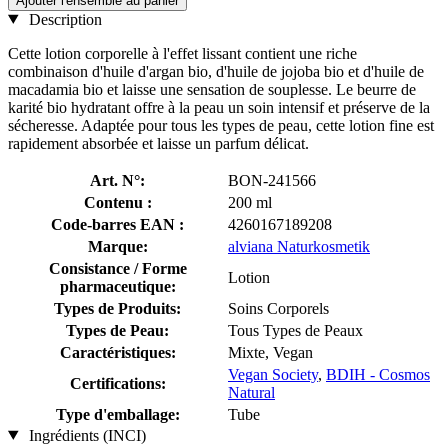
Ajouter l'ensemble au panier
Description
Cette lotion corporelle à l'effet lissant contient une riche
combinaison d'huile d'argan bio, d'huile de jojoba bio et d'huile de
macadamia bio et laisse une sensation de souplesse. Le beurre de
karité bio hydratant offre à la peau un soin intensif et préserve de la
sécheresse. Adaptée pour tous les types de peau, cette lotion fine est
rapidement absorbée et laisse un parfum délicat.
Art. N°:
BON-241566
Contenu :
200 ml
Code-barres EAN :
4260167189208
Marque:
alviana Naturkosmetik
Consistance / Forme
Lotion
pharmaceutique:
Types de Produits:
Soins Corporels
Types de Peau:
Tous Types de Peaux
Caractéristiques:
Mixte, Vegan
Vegan Society
,
BDIH - Cosmos
Certifications:
Natural
Type d'emballage:
Tube
Ingrédients (INCI)