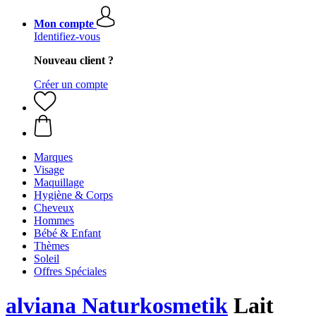
Mon compte
Identifiez-vous
Nouveau client ?
Créer un compte
Marques
Visage
Maquillage
Hygiène & Corps
Cheveux
Hommes
Bébé & Enfant
Thèmes
Soleil
Offres Spéciales
alviana Naturkosmetik
Lait