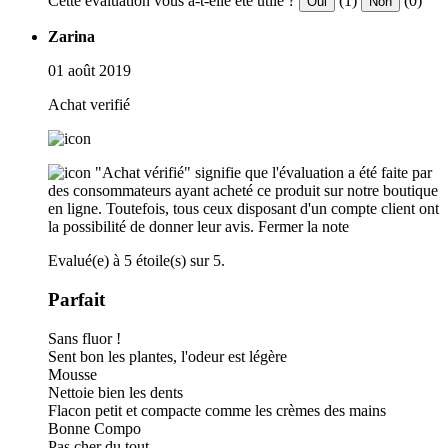
Cette évaluation vous a-t-elle été utile ?
(1)
(0)
Oui
Non
Zarina
01 août 2019
Achat verifié
"Achat vérifié" signifie que l'évaluation a été faite par
des consommateurs ayant acheté ce produit sur notre boutique
en ligne. Toutefois, tous ceux disposant d'un compte client ont
la possibilité de donner leur avis.
Fermer la note
Evalué(e) à 5 étoile(s) sur 5.
Parfait
Sans fluor !
Sent bon les plantes, l'odeur est légère
Mousse
Nettoie bien les dents
Flacon petit et compacte comme les crèmes des mains
Bonne Compo
Pas cher du tout