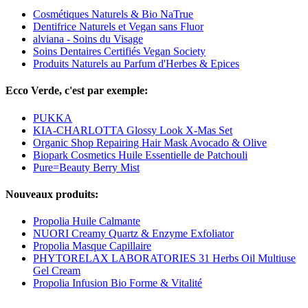
Cosmétiques Naturels & Bio NaTrue
Dentifrice Naturels et Vegan sans Fluor
alviana - Soins du Visage
Soins Dentaires Certifiés Vegan Society
Produits Naturels au Parfum d'Herbes & Epices
Ecco Verde, c'est par exemple:
PUKKA
KIA-CHARLOTTA Glossy Look X-Mas Set
Organic Shop Repairing Hair Mask Avocado & Olive
Biopark Cosmetics Huile Essentielle de Patchouli
Pure=Beauty Berry Mist
Nouveaux produits:
Propolia Huile Calmante
NUORI Creamy Quartz & Enzyme Exfoliator
Propolia Masque Capillaire
PHYTORELAX LABORATORIES 31 Herbs Oil Multiuse
Gel Cream
Propolia Infusion Bio Forme & Vitalité