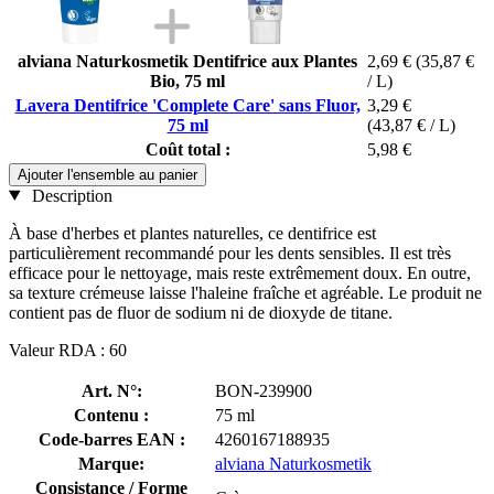
alviana Naturkosmetik Dentifrice aux Plantes
2,69 €
(35,87 €
Bio, 75 ml
/ L)
Lavera Dentifrice 'Complete Care' sans Fluor,
3,29 €
75 ml
(43,87 € / L)
Coût total :
5,98 €
Ajouter l'ensemble au panier
Description
À base d'herbes et plantes naturelles, ce dentifrice est
particulièrement recommandé pour les dents sensibles. Il est très
efficace pour le nettoyage, mais reste extrêmement doux. En outre,
sa texture crémeuse laisse l'haleine fraîche et agréable. Le produit ne
contient pas de fluor de sodium ni de dioxyde de titane.
Valeur RDA : 60
Art. N°:
BON-239900
Contenu :
75 ml
Code-barres EAN :
4260167188935
Marque:
alviana Naturkosmetik
Consistance / Forme