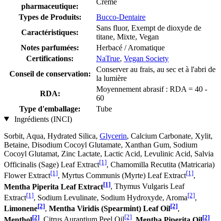
Crème
pharmaceutique:
Types de Produits:
Bucco-Dentaire
Sans fluor, Exempt de dioxyde de
Caractéristiques:
titane, Mixte, Vegan
Notes parfumées:
Herbacé / Aromatique
Certifications:
NaTrue
,
Vegan Society
Conserver au frais, au sec et à l'abri de
Conseil de conservation:
la lumière
Moyennement abrasif : RDA = 40 -
RDA:
60
Type d'emballage:
Tube
Ingrédients (INCI)
Sorbit, Aqua, Hydrated Silica,
Glycerin
, Calcium Carbonate, Xylit,
Betaine, Disodium Cocoyl Glutamate, Xanthan Gum, Sodium
Cocoyl Glutamat, Zinc Lactate, Lactic Acid, Levulinic Acid, Salvia
[1]
Officinalis (Sage) Leaf Extract
, Chamomilla Recutita (Matricaria)
[1]
[1]
Flower Extract
, Myrtus Communis (Myrte) Leaf Extract
,
[1]
Mentha Piperita Leaf Extract
, Thymus Vulgaris Leaf
[1]
[2]
Extract
, Sodium Levulinate, Sodium Hydroxyde, Aroma
,
[2]
[2]
Limonene
,
Mentha Viridis (Spearmint) Leaf Oil
,
[2]
[2]
[2]
Menthol
, Citrus Aurantium Peel Oil
,
Mentha Piperita Oil
,