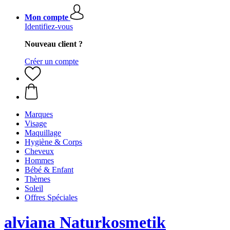
Mon compte
Identifiez-vous
Nouveau client ?
Créer un compte
Marques
Visage
Maquillage
Hygiène & Corps
Cheveux
Hommes
Bébé & Enfant
Thèmes
Soleil
Offres Spéciales
alviana Naturkosmetik