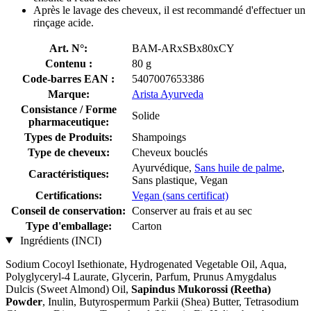
Après le lavage des cheveux, il est recommandé d'effectuer un
rinçage acide.
Art. N°:
BAM-ARxSBx80xCY
Contenu :
80 g
Code-barres EAN :
5407007653386
Marque:
Arista Ayurveda
Consistance / Forme
Solide
pharmaceutique:
Types de Produits:
Shampoings
Type de cheveux:
Cheveux bouclés
Ayurvédique,
Sans huile de palme
,
Caractéristiques:
Sans plastique, Vegan
Certifications:
Vegan (sans certificat)
Conseil de conservation:
Conserver au frais et au sec
Type d'emballage:
Carton
Ingrédients (INCI)
Sodium Cocoyl Isethionate, Hydrogenated Vegetable Oil, Aqua,
Polyglyceryl-4 Laurate, Glycerin, Parfum, Prunus Amygdalus
Dulcis (Sweet Almond) Oil,
Sapindus Mukorossi (Reetha)
Powder
, Inulin, Butyrospermum Parkii (Shea) Butter, Tetrasodium