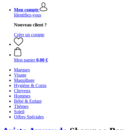
Mon compte
Identifiez-vous
Nouveau client ?
Créer un compte
Mon panier
0,00 €
Marques
Visage
Maquillage
Hygiène & Corps
Cheveux
Hommes
Bébé & Enfant
Thèmes
Soleil
Offres Spéciales