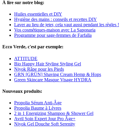
À lire sur notre blog:
Huiles essentielles et DIY
Hygiène des mains : conseils et recettes DIY
Laver au lieu de jeter, cela vaut aussi pendant les règles !
Vos cosmétiques-maison avec La Saponaria
Programme pour sage-femmes de Farfalla
Ecco Verde, c'est par exemple:
ATTITUDE
Bio Happy Hair Styling Styling Gel
Niyok Râpe pour les Pieds
GRN [GRÜN] Shaving Cream Hemp & Hops
Green Skincare Masque Visage HYDRA
Nouveaux produits:
Propolia Sérum Anti-Âge
Propolia Baume à Lèvres
2 in 1 Energizing Shampoo & Shower Gel
Avril Soin Expert Jour Pro Âge+
Niyok Gel Douche Soft Serenity