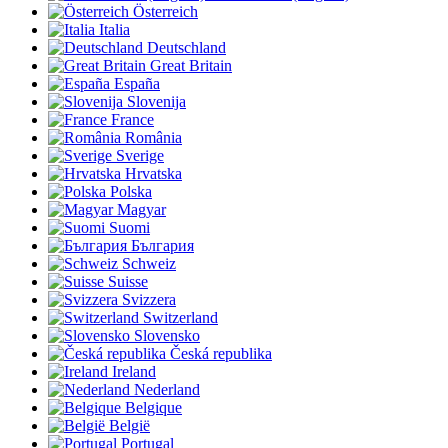
Österreich
Italia
Deutschland
Great Britain
España
Slovenija
France
România
Sverige
Hrvatska
Polska
Magyar
Suomi
България
Schweiz
Suisse
Svizzera
Switzerland
Slovensko
Česká republika
Ireland
Nederland
Belgique
België
Portugal