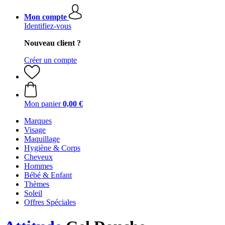
Mon compte
Identifiez-vous
Nouveau client ?
Créer un compte
Mon panier
0,00 €
Marques
Visage
Maquillage
Hygiène & Corps
Cheveux
Hommes
Bébé & Enfant
Thèmes
Soleil
Offres Spéciales