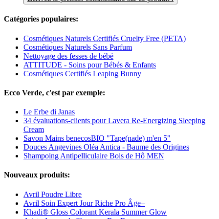
Catégories populaires:
Cosmétiques Naturels Certifiés Cruelty Free (PETA)
Cosmétiques Naturels Sans Parfum
Nettoyage des fesses de bébé
ATTITUDE - Soins pour Bébés & Enfants
Cosmétiques Certifiés Leaping Bunny
Ecco Verde, c'est par exemple:
Le Erbe di Janas
34 évaluations-clients pour Lavera Re-Energizing Sleeping
Cream
Savon Mains benecosBIO "Tape(nade) m'en 5"
Douces Angevines Oléa Antica - Baume des Origines
Shampoing Antipelliculaire Bois de Hô MEN
Nouveaux produits:
Avril Poudre Libre
Avril Soin Expert Jour Riche Pro Âge+
Khadi® Gloss Colorant Kerala Summer Glow