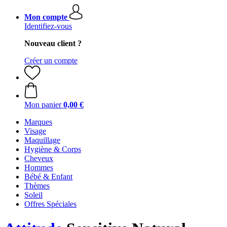
Mon compte
Identifiez-vous
Nouveau client ?
Créer un compte
Mon panier
0,00 €
Marques
Visage
Maquillage
Hygiène & Corps
Cheveux
Hommes
Bébé & Enfant
Thèmes
Soleil
Offres Spéciales