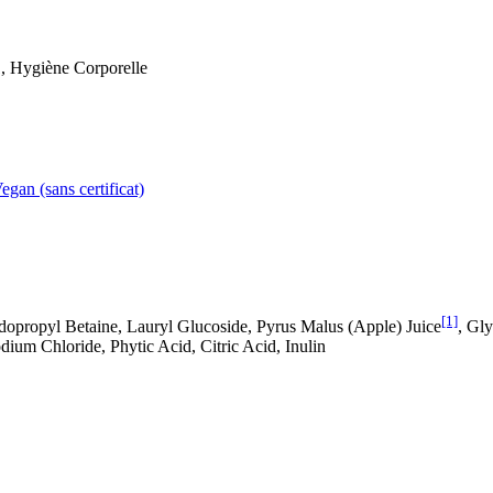
, Hygiène Corporelle
egan (sans certificat)
[1]
dopropyl Betaine, Lauryl Glucoside, Pyrus Malus (Apple) Juice
, Gl
ium Chloride, Phytic Acid, Citric Acid, Inulin