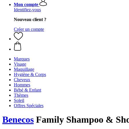
Mon compte
Identifiez-vous
Nouveau client ?
Créer un compte
Marques
Visage
Maquillage
Hygiène & Corps
Cheveux
Hommes
Bébé & Enfant
Thèmes
Soleil
Offres Spéciales
Benecos
Family Shampoo & Show