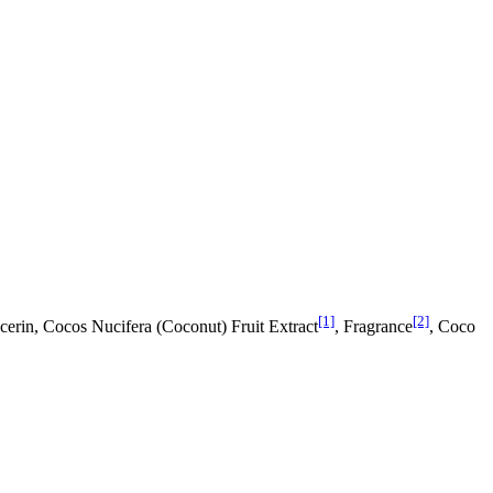
[1]
[2]
ycerin, Cocos Nucifera (Coconut) Fruit Extract
, Fragrance
, Coco