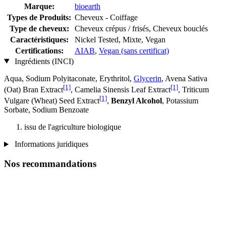
Marque:
bioearth
Types de Produits:
Cheveux - Coiffage
Type de cheveux:
Cheveux crépus / frisés, Cheveux bouclés
Caractéristiques:
Nickel Tested, Mixte, Vegan
Certifications:
AIAB
,
Vegan (sans certificat)
Ingrédients (INCI)
Aqua, Sodium Polyitaconate, Erythritol,
Glycerin
, Avena Sativa
[1]
[1]
(Oat) Bran Extract
, Camelia Sinensis Leaf Extract
, Triticum
[1]
Vulgare (Wheat) Seed Extract
,
Benzyl Alcohol
, Potassium
Sorbate, Sodium Benzoate
issu de l'agriculture biologique
Informations juridiques
Nos recommandations