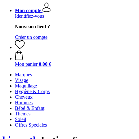
Mon compte
Identifiez-vous
Nouveau client ?
Créer un compte
Mon panier
0,00 €
Marques
Visage
Maquillage
Hygiène & Corps
Cheveux
Hommes
Bébé & Enfant
Thèmes
Soleil
Offres Spéciales