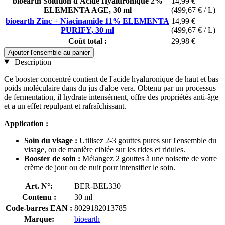
bioearth Solution d'Acide Hyaluronique 2%
14,99 €
ELEMENTA AGE, 30 ml
(499,67 € / L)
bioearth Zinc + Niacinamide 11% ELEMENTA
14,99 €
PURIFY, 30 ml
(499,67 € / L)
Coût total :
29,98 €
Ajouter l'ensemble au panier
Description
Ce booster concentré contient de l'acide hyaluronique de haut et bas
poids moléculaire dans du jus d'aloe vera. Obtenu par un processus
de fermentation, il hydrate intensément, offre des propriétés anti-âge
et a un effet repulpant et rafraîchissant.
Application :
Soin du visage :
Utilisez 2-3 gouttes pures sur l'ensemble du
visage, ou de manière ciblée sur les rides et ridules.
Booster de soin :
Mélangez 2 gouttes à une noisette de votre
crème de jour ou de nuit pour intensifier le soin.
Art. N°:
BER-BEL330
Contenu :
30 ml
Code-barres EAN :
8029182013785
Marque:
bioearth