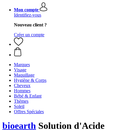
Mon compte
Identifiez-vous
Nouveau client ?
Créer un compte
Marques
Visage
Maquillage
Hygiène & Corps
Cheveux
Hommes
Bébé & Enfant
Thèmes
Soleil
Offres Spéciales
bioearth
Solution d'Acide