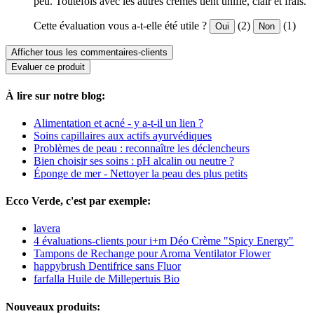
peu. Toutefois avec les autres cremes tient unifié, clair et frais.
Cette évaluation vous a-t-elle été utile ?
(2)
(1)
Oui
Non
Afficher tous les commentaires-clients
Evaluer ce produit
À lire sur notre blog:
Alimentation et acné - y a-t-il un lien ?
Soins capillaires aux actifs ayurvédiques
Problèmes de peau : reconnaître les déclencheurs
Bien choisir ses soins : pH alcalin ou neutre ?
Éponge de mer - Nettoyer la peau des plus petits
Ecco Verde, c'est par exemple:
lavera
4 évaluations-clients pour i+m Déo Crème "Spicy Energy"
Tampons de Rechange pour Aroma Ventilator Flower
happybrush Dentifrice sans Fluor
farfalla Huile de Millepertuis Bio
Nouveaux produits: