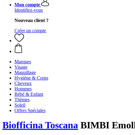
Mon compte
Identifiez-vous
Nouveau client ?
Créer un compte
Marques
Visage
Maquillage
Hygiène & Corps
Cheveux
Hommes
Bébé & Enfant
Thèmes
Soleil
Offres Spéciales
Biofficina Toscana
BIMBI Emolli