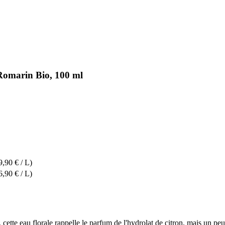
Romarin Bio, 100 ml
9,90 € / L)
6,90 € / L)
e, cette eau florale rappelle le parfum de l'hydrolat de citron, mais un p