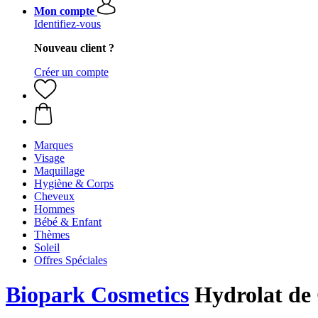
Mon compte
Identifiez-vous
Nouveau client ?
Créer un compte
Marques
Visage
Maquillage
Hygiène & Corps
Cheveux
Hommes
Bébé & Enfant
Thèmes
Soleil
Offres Spéciales
Biopark Cosmetics
Hydrolat de 