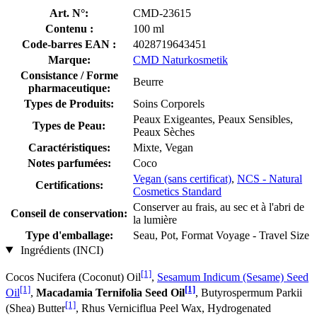
Art. N°:
CMD-23615
Contenu :
100 ml
Code-barres EAN :
4028719643451
Marque:
CMD Naturkosmetik
Consistance / Forme
Beurre
pharmaceutique:
Types de Produits:
Soins Corporels
Peaux Exigeantes, Peaux Sensibles,
Types de Peau:
Peaux Sèches
Caractéristiques:
Mixte, Vegan
Notes parfumées:
Coco
Vegan (sans certificat)
,
NCS - Natural
Certifications:
Cosmetics Standard
Conserver au frais, au sec et à l'abri de
Conseil de conservation:
la lumière
Type d'emballage:
Seau, Pot, Format Voyage - Travel Size
Ingrédients (INCI)
[1]
Cocos Nucifera (Coconut) Oil
,
Sesamum Indicum (Sesame) Seed
[1]
[1]
Oil
,
Macadamia Ternifolia Seed Oil
, Butyrospermum Parkii
[1]
(Shea) Butter
, Rhus Verniciflua Peel Wax, Hydrogenated