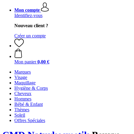
Mon compte
Identifiez-vous
Nouveau client ?
Créer un compte
Mon panier
0,00 €
Marques
Visage
Maquillage
Hygiène & Corps
Cheveux
Hommes
Bébé & Enfant
Thèmes
Soleil
Offres Spéciales