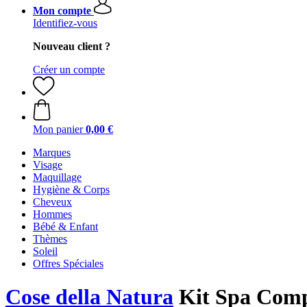
Mon compte
Identifiez-vous
Nouveau client ?
Créer un compte
Mon panier
0,00 €
Marques
Visage
Maquillage
Hygiène & Corps
Cheveux
Hommes
Bébé & Enfant
Thèmes
Soleil
Offres Spéciales
Cose della Natura
Kit Spa Compl