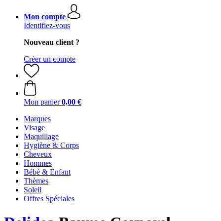
Mon compte
Identifiez-vous
Nouveau client ?
Créer un compte
Mon panier
0,00 €
Marques
Visage
Maquillage
Hygiène & Corps
Cheveux
Hommes
Bébé & Enfant
Thèmes
Soleil
Offres Spéciales