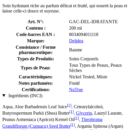
Soin hydratant riche au parfum délicat et fruité, qui nourrit la peau et
laisse celle-ci douce et soyeuse.
Art. N°:
GAC-DEL-IDRATANTE
Contenu :
200 ml
Code-barres EAN :
8034094011118
Marque:
Delidea
Consistance / Forme
Baume
pharmaceutique:
Types de Produits:
Soins Corporels
Tous Types de Peaux, Peaux
Types de Peau:
Sèches
Caractéristiques:
Nickel Tested, Mixte
Notes parfumées:
Fruité
Certifications:
NaTrue
Ingrédients (INCI)
[1]
Aqua, Aloe Barbadensis Leaf Juice
, Cetearylalcohol,
[1]
Butyrospermum Parkii (Shea) Butter
,
Glycerin
, Lauryl Laurate,
[1]
Prunus Armeniaca (Apricot) Kernel Oil
,
Theobroma
[1]
Grandiflorum (Cupuacu) Seed Butter
, Argania Spinosa (Argan)