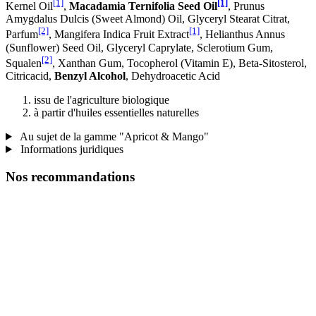
[1]
[1]
Kernel Oil
,
Macadamia Ternifolia Seed Oil
, Prunus
Amygdalus Dulcis (Sweet Almond) Oil, Glyceryl Stearat Citrat,
[2]
[1]
Parfum
, Mangifera Indica Fruit Extract
, Helianthus Annus
(Sunflower) Seed Oil, Glyceryl Caprylate, Sclerotium Gum,
[2]
Squalen
, Xanthan Gum, Tocopherol (Vitamin E), Beta-Sitosterol,
Citricacid,
Benzyl Alcohol
, Dehydroacetic Acid
issu de l'agriculture biologique
à partir d'huiles essentielles naturelles
Au sujet de la gamme "Apricot & Mango"
Informations juridiques
Nos recommandations