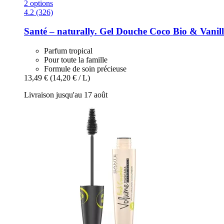
2 options
4.2 (326)
Santé – naturally.
Gel Douche Coco Bio & Vanill
Parfum tropical
Pour toute la famille
Formule de soin précieuse
13,49 €
(14,20 € / L)
Livraison jusqu'au 17 août