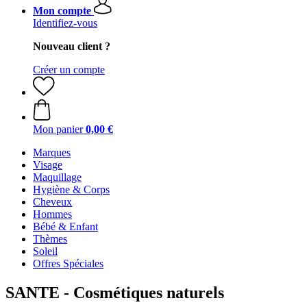
Mon compte
Identifiez-vous
Nouveau client ?
Créer un compte
Mon panier
0,00 €
Marques
Visage
Maquillage
Hygiène & Corps
Cheveux
Hommes
Bébé & Enfant
Thèmes
Soleil
Offres Spéciales
SANTE - Cosmétiques naturels