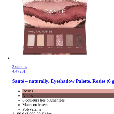
2 options
4.4 (23)
Santé – naturally.
Eyeshadow Palette, Rosies (6 g
Rosies
Nudes
6 couleurs très pigmentées
Mates ou irisées
Polyvalente
11,99 €
(1.998,33 € / kg)