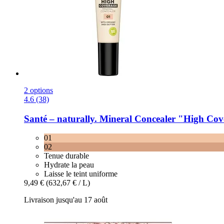
2 options
4.6 (38)
Santé – naturally.
Mineral Concealer "High Cove
01
02
Tenue durable
Hydrate la peau
Laisse le teint uniforme
9,49 €
(632,67 € / L)
Livraison jusqu'au 17 août