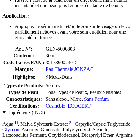
instantané et une peau plus ferme et éclatante de beauté.
Application :
Appliquez le sérum matin et/ou le soir sur le visage ou le cou
parfaitement nettoyés avant votre soin quotidien pour une
efficacité renforcée.
Art. N°:
GLN-5000803
Contenu :
30 ml
Code-barres EAN :
3517360023015
Marque:
Eau Thermale JONZAC
⚡Mega-Deals
Highlights:
Types de Produits:
Sérums
Types de Peau:
Tous Types de Peaux, Peaux Sensibles
Caractéristiques:
Sans alcool, Mixte,
Sans Parfum
Certifications:
Cosmébio
,
ECOCERT
Ingrédients (INCI)
[1]
[2]
Aqua
, Malva Sylvestris Extract
, Caprylic/Capric Triglyceride,
Glycerin
, Ascorbyl Glucoside, Polyglyceryl-6 Stearate,
Lactobacillus Ferment, Octyldodecanol, Dicaprylyl Ether, Arginine