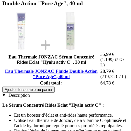
Double Action "Pure Age", 40 ml
35,99 €
Eau Thermale JONZAC Sérum Concentré
(1.199,67 € /
Rides Éclat "Hyalu activ C", 30 ml
L)
Eau Thermale JONZAC Fluide Double Action
28,79 €
"Pure Age", 40 ml
(719,75 € / L)
Coût total :
64,78 €
Ajouter l'ensemble au panier
Description
Le Sérum Concentré Rides Éclat "Hyalu activ C" :
Est un booster d’éclat et anti-rides haute performance.
Utilise l'eau thermale de Jonzac, de a vitamine C optimisée et
l'acide hyaluronique réputé pour ses propriétés repulpantes.
Ravive l’éclat de la peau pour un effet bonne mine naturel