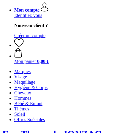
Mon compte
Identifiez-vous
Nouveau client ?
Créer un compte
Mon panier
0,00 €
Marques
Visage
Maquillage
Hygiène & Corps
Cheveux
Hommes
Bébé & Enfant
Thèmes
Soleil
Offres Spéciales