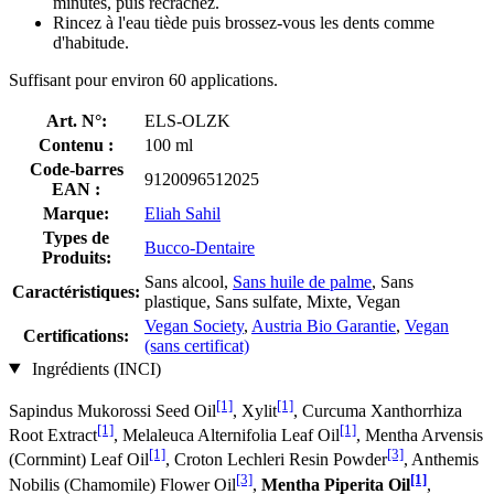
minutes, puis recrachez.
Rincez à l'eau tiède puis brossez-vous les dents comme
d'habitude.
Suffisant pour environ 60 applications.
Art. N°:
ELS-OLZK
Contenu :
100 ml
Code-barres
9120096512025
EAN :
Marque:
Eliah Sahil
Types de
Bucco-Dentaire
Produits:
Sans alcool,
Sans huile de palme
, Sans
Caractéristiques:
plastique, Sans sulfate, Mixte, Vegan
Vegan Society
,
Austria Bio Garantie
,
Vegan
Certifications:
(sans certificat)
Ingrédients (INCI)
[1]
[1]
Sapindus Mukorossi Seed Oil
, Xylit
, Curcuma Xanthorrhiza
[1]
[1]
Root Extract
, Melaleuca Alternifolia Leaf Oil
, Mentha Arvensis
[1]
[3]
(Cornmint) Leaf Oil
, Croton Lechleri Resin Powder
, Anthemis
[3]
[1]
Nobilis (Chamomile) Flower Oil
,
Mentha Piperita Oil
,