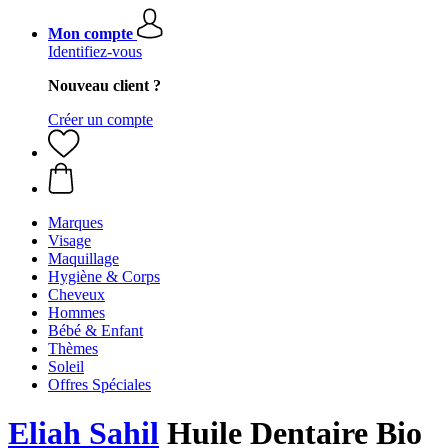
Mon compte
Identifiez-vous
Nouveau client ?
Créer un compte
Marques
Visage
Maquillage
Hygiène & Corps
Cheveux
Hommes
Bébé & Enfant
Thèmes
Soleil
Offres Spéciales
Eliah Sahil
Huile Dentaire Bio