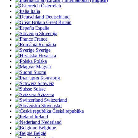
International (English)
Österreich
Italia
Deutschland
Great Britain
España
Slovenija
France
România
Sverige
Hrvatska
Polska
Magyar
Suomi
България
Schweiz
Suisse
Svizzera
Switzerland
Slovensko
Česká republika
Ireland
Nederland
Belgique
België