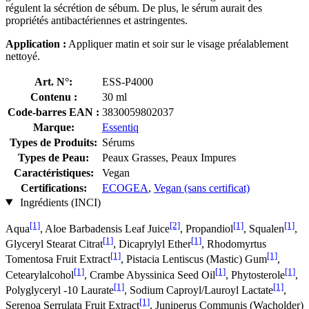
régulent la sécrétion de sébum. De plus, le sérum aurait des
propriétés antibactériennes et astringentes.
Application :
Appliquer matin et soir sur le visage préalablement
nettoyé.
Art. N°:
ESS-P4000
Contenu :
30 ml
Code-barres EAN :
3830059802037
Marque:
Essentiq
Types de Produits:
Sérums
Types de Peau:
Peaux Grasses, Peaux Impures
Caractéristiques:
Vegan
Certifications:
ECOGEA
,
Vegan (sans certificat)
Ingrédients (INCI)
[1]
[2]
[1]
[1]
Aqua
, Aloe Barbadensis Leaf Juice
, Propandiol
, Squalen
,
[1]
[1]
Glyceryl Stearat Citrat
, Dicaprylyl Ether
, Rhodomyrtus
[1]
[1]
Tomentosa Fruit Extract
, Pistacia Lentiscus (Mastic) Gum
,
[1]
[1]
[1]
Cetearylalcohol
, Crambe Abyssinica Seed Oil
, Phytosterole
,
[1]
[1]
Polyglyceryl -10 Laurate
, Sodium Caproyl/Lauroyl Lactate
,
[1]
Serenoa Serrulata Fruit Extract
, Juniperus Communis (Wacholder)