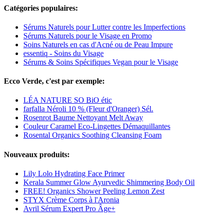
Catégories populaires:
Sérums Naturels pour Lutter contre les Imperfections
Sérums Naturels pour le Visage en Promo
Soins Naturels en cas d'Acné ou de Peau Impure
essentiq - Soins du Visage
Sérums & Soins Spécifiques Vegan pour le Visage
Ecco Verde, c'est par exemple:
LÉA NATURE SO BiO étic
farfalla Néroli 10 % (Fleur d'Oranger) Sél.
Rosenrot Baume Nettoyant Melt Away
Couleur Caramel Eco-Lingettes Démaquillantes
Rosental Organics Soothing Cleansing Foam
Nouveaux produits:
Lily Lolo Hydrating Face Primer
Kerala Summer Glow Ayurvedic Shimmering Body Oil
FREE! Organics Shower Peeling Lemon Zest
STYX Crème Corps à l'Aronia
Avril Sérum Expert Pro Âge+