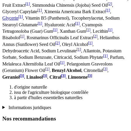
[1]
[2]
Fruit Extract
, Simmondsia Chinensis (Jojoba) Seed Oil
,
[1]
[1]
Glyceryl Caprylate
, Ximenia Americana Bark Extract
,
[1]
Glycerin
, Vitamin B5 (Panthenol), Tocopherylacetat, Sodium
[1]
[1]
Stearoyl Glutamate
, Hyaluronic Acid
, Cyamopsis
[1]
[1]
[1]
Tetragonoloba (Guar) Gum
, Xanthan Gum
, Lecithin
,
[1]
[2]
Bisabolol
, Rosmarinus Officinalis Leaf Extract
, Helianthus
[2]
[1]
Annus (Sunflower) Seed Oil
, Oleyl Alcohol
,
[1]
Dehydroacetic Acid, Sodium Levulinate
, Allantoin, Potassium
[1]
Sorbate, Sodium Benzoate, Citricacid, Sodium Phytate
, Parfum,
[1]
Melaleuca Alternifolia Leaf Oil
, Pelargonium Graveolons
[1]
[3]
(Geranium) Flower Oil
,
Benzyl Alcohol
, Citronellal
,
[3]
[3]
[3]
[3]
Geraniol
,
Linalool
,
Citral
,
Limonene
d'origine naturelle
issu de l'agriculture biologique contrôlée
à partir d'huiles essentielles naturelles
Informations juridiques
Nos recommandations