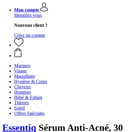
Mon compte
Identifiez-vous
Nouveau client ?
Créer un compte
Marques
Visage
Maquillage
Hygiène & Corps
Cheveux
Hommes
Bébé & Enfant
Thèmes
Soleil
Offres Spéciales
Essentiq
Sérum Anti-Acné, 30