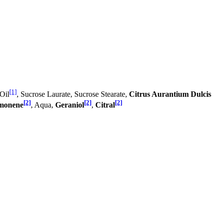
[1]
Oil
, Sucrose Laurate, Sucrose Stearate,
Citrus Aurantium Dulcis
[2]
[2]
[2]
monene
, Aqua,
Geraniol
,
Citral