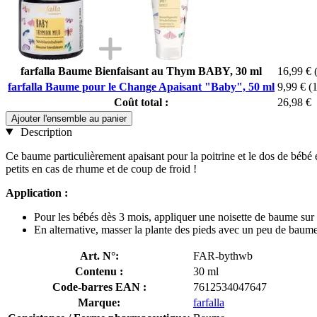
farfalla Baume Bienfaisant au Thym BABY, 30 ml
16,99 €
farfalla Baume pour le Change Apaisant "Baby", 50 ml
9,99 €
(
Coût total :
26,98 €
Ajouter l'ensemble au panier
Description
Ce baume particulièrement apaisant pour la poitrine et le dos de bébé es
petits en cas de rhume et de coup de froid !
Application :
Pour les bébés dès 3 mois, appliquer une noisette de baume sur la
En alternative, masser la plante des pieds avec un peu de baume
Art. N°:
FAR-bythwb
Contenu :
30 ml
Code-barres EAN :
7612534047647
Marque:
farfalla