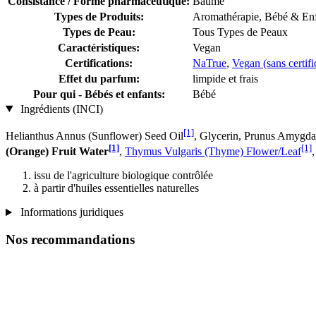
Consistance / Forme pharmaceutique:
Baume
Types de Produits:
Aromathérapie, Bébé & En
Types de Peau:
Tous Types de Peaux
Caractéristiques:
Vegan
Certifications:
NaTrue
,
Vegan (sans certifi
Effet du parfum:
limpide et frais
Pour qui - Bébés et enfants:
Bébé
Ingrédients (INCI)
[1]
Helianthus Annus (Sunflower) Seed Oil
, Glycerin, Prunus Amygda
[1]
[1]
(Orange) Fruit Water
,
Thymus Vulgaris (Thyme) Flower/Leaf
issu de l'agriculture biologique contrôlée
à partir d'huiles essentielles naturelles
Informations juridiques
Nos recommandations