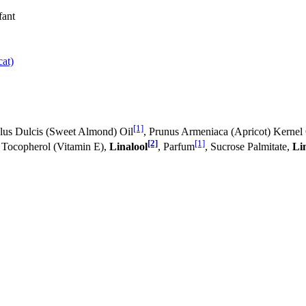
fant
cat)
[1]
lus Dulcis (Sweet Almond) Oil
, Prunus Armeniaca (Apricot) Kernel 
[2]
[1]
, Tocopherol (Vitamin E),
Linalool
, Parfum
, Sucrose Palmitate,
Li