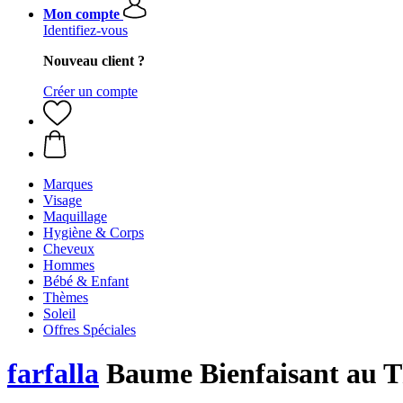
Mon compte
Identifiez-vous
Nouveau client ?
Créer un compte
Marques
Visage
Maquillage
Hygiène & Corps
Cheveux
Hommes
Bébé & Enfant
Thèmes
Soleil
Offres Spéciales
farfalla
Baume Bienfaisant au 