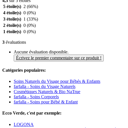
4,3
sur 5 étoiles
5 étoile(s)
2
(66%)
4 étoile(s)
0
(0%)
3 étoile(s)
1
(33%)
2 étoile(s)
0
(0%)
1 étoile(s)
0
(0%)
3
évaluations
Aucune évaluation disponible.
Écrivez le premier commentaire sur ce produit !
Catégories populaires:
Soins Naturels du Visage pour Bébés & Enfants
farfalla - Soins du Visage Naturels
Cosmétiques Naturels & Bio NaTrue
farfalla - Soins Corporels
farfalla - Soins pour Bébé & Enfant
Ecco Verde, c'est par exemple:
LOGONA