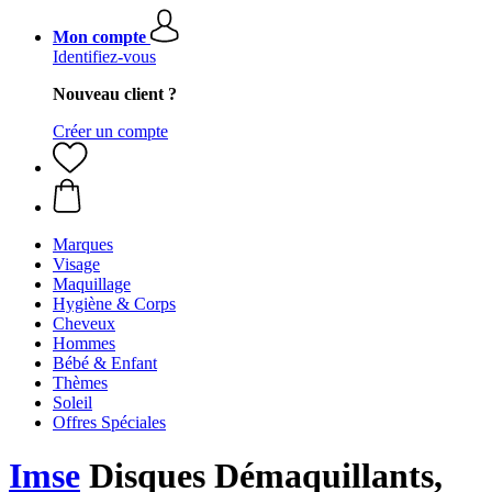
Mon compte
Identifiez-vous
Nouveau client ?
Créer un compte
Marques
Visage
Maquillage
Hygiène & Corps
Cheveux
Hommes
Bébé & Enfant
Thèmes
Soleil
Offres Spéciales
Imse
Disques Démaquillants,