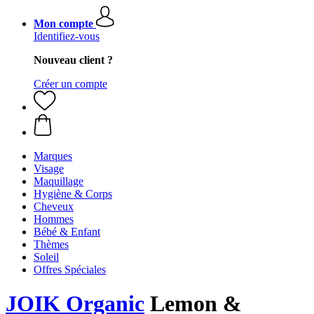
Mon compte
Identifiez-vous
Nouveau client ?
Créer un compte
Marques
Visage
Maquillage
Hygiène & Corps
Cheveux
Hommes
Bébé & Enfant
Thèmes
Soleil
Offres Spéciales
JOIK Organic
Lemon &