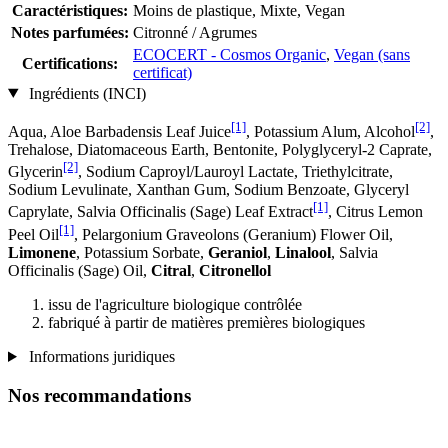
Caractéristiques:
Moins de plastique, Mixte, Vegan
Notes parfumées:
Citronné / Agrumes
ECOCERT - Cosmos Organic
,
Vegan (sans
Certifications:
certificat)
Ingrédients (INCI)
[1]
[2]
Aqua, Aloe Barbadensis Leaf Juice
, Potassium Alum, Alcohol
,
Trehalose, Diatomaceous Earth, Bentonite, Polyglyceryl-2 Caprate,
[2]
Glycerin
, Sodium Caproyl/Lauroyl Lactate, Triethylcitrate,
Sodium Levulinate, Xanthan Gum, Sodium Benzoate, Glyceryl
[1]
Caprylate, Salvia Officinalis (Sage) Leaf Extract
, Citrus Lemon
[1]
Peel Oil
, Pelargonium Graveolons (Geranium) Flower Oil,
Limonene
, Potassium Sorbate,
Geraniol
,
Linalool
, Salvia
Officinalis (Sage) Oil,
Citral
,
Citronellol
issu de l'agriculture biologique contrôlée
fabriqué à partir de matières premières biologiques
Informations juridiques
Nos recommandations