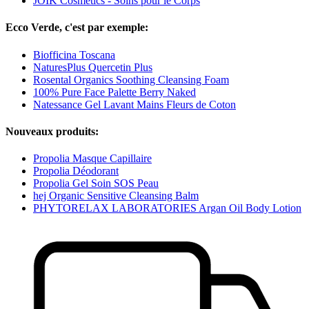
JOIK Cosmetics - Soins pour le Corps
Ecco Verde, c'est par exemple:
Biofficina Toscana
NaturesPlus Quercetin Plus
Rosental Organics Soothing Cleansing Foam
100% Pure Face Palette Berry Naked
Natessance Gel Lavant Mains Fleurs de Coton
Nouveaux produits:
Propolia Masque Capillaire
Propolia Déodorant
Propolia Gel Soin SOS Peau
hej Organic Sensitive Cleansing Balm
PHYTORELAX LABORATORIES Argan Oil Body Lotion