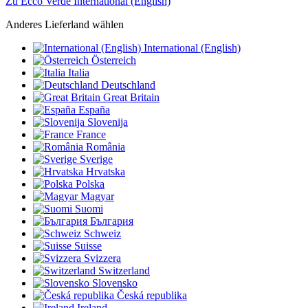
Zu Ecco Verde International (English)
Anderes Lieferland wählen
International (English)
Österreich
Italia
Deutschland
Great Britain
España
Slovenija
France
România
Sverige
Hrvatska
Polska
Magyar
Suomi
България
Schweiz
Suisse
Svizzera
Switzerland
Slovensko
Česká republika
Ireland