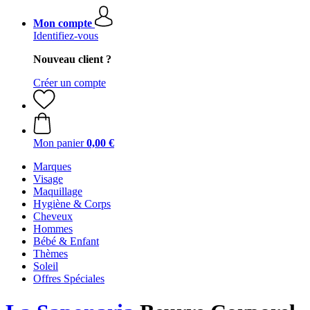
Mon compte
Identifiez-vous
Nouveau client ?
Créer un compte
Mon panier
0,00 €
Marques
Visage
Maquillage
Hygiène & Corps
Cheveux
Hommes
Bébé & Enfant
Thèmes
Soleil
Offres Spéciales