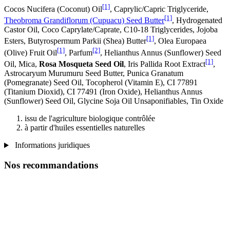
[1]
Cocos Nucifera (Coconut) Oil
, Caprylic/Capric Triglyceride,
[1]
Theobroma Grandiflorum (Cupuacu) Seed Butter
, Hydrogenated
Castor Oil, Coco Caprylate/Caprate, C10-18 Triglycerides, Jojoba
[1]
Esters, Butyrospermum Parkii (Shea) Butter
, Olea Europaea
[1]
[2]
(Olive) Fruit Oil
, Parfum
, Helianthus Annus (Sunflower) Seed
[1]
Oil, Mica,
Rosa Mosqueta Seed Oil
, Iris Pallida Root Extract
,
Astrocaryum Murumuru Seed Butter, Punica Granatum
(Pomegranate) Seed Oil, Tocopherol (Vitamin E), CI 77891
(Titanium Dioxid), CI 77491 (Iron Oxide), Helianthus Annus
(Sunflower) Seed Oil, Glycine Soja Oil Unsaponifiables, Tin Oxide
issu de l'agriculture biologique contrôlée
à partir d'huiles essentielles naturelles
Informations juridiques
Nos recommandations