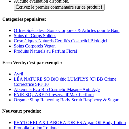
Aucune évaluation disponible.
Écrivez le premier commentaire sur ce produit !
Catégories populaires:
Offres Spéciales - Soins Corporels & Articles pour le Bain
Soins du Corps Solides
Cosmétiques Naturels Certifiés Cosmetici Biologici
Soins Corporels Vegan
Produits Naturels au Parfum Floral
Ecco Verde, c'est par exemple:
Avril
LÉA NATURE SO BiO étic LUMI'LYS [C] BB Crème
Correctrice SPF 10
Alkemilla Eco Bio Cosmetic Masque Anti-Âge
FAIR SQUARED Préservatif Max Perform
Organic Shop Renewing Body Scrub Raspberry & Sugar
Nouveaux produits:
PHYTORELAX LABORATORIES Argan Oil Body Lotion
Propolia Lotion Tonique