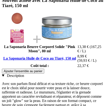
Souvent acheté avec La Saponaria Huile de Coco au
Tiaré, 150 ml
La Saponaria Beurre Corporel Solide "Pink
13,38 €
(167,25
Moon", 80 ml
€ / L)
8,99 €
La Saponaria Huile de Coco au Tiaré, 150 ml
(59,93 € / L)
Coût total :
22,37 €
Ajouter l'ensemble au panier
Description
Avec son parfum floral délicat et sa texture riche, ce beurre corporel
est le choix idéal pour nourrir votre peau et la laisser douce,
raffermie et radieuse. Le murumuru, l'églantier et la grenade
apportent un caractère revitalisant et réparateur, et déposent comme
un joli "glow" sur la peau. En raison de son format compact, ce
beurre de soin s'emporte facilement partout et, grâce à sa