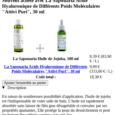
Souvent acheté avec La Saponaria Acide
Hyaluronique de Différents Poids Moléculaires
"Attivi Puri", 30 ml
8,39 €
(83,90
La Saponaria Huile de Jojoba, 100 ml
€ / L)
La Saponaria Acide Hyaluronique de Différents
9,99 €
Poids Moléculaires "Attivi Puri", 30 ml
(333,00 € / L)
Coût total :
18,38 €
Ajouter l'ensemble au panier
Description
En raison de nombreuses possibilités d'application, l'huile de jojoba
est l'indispensable de votre salle de bain. L'huile est rapidement
absorbée sans laisser de film gras désagréable et convainc par ses
propriétés apaisantes. Elle protège la peau du dessèchement et peut
également être utilisée comme soin anti-âge.