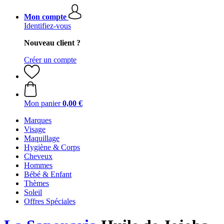
Mon compte
Identifiez-vous
Nouveau client ?
Créer un compte
Mon panier
0,00 €
Marques
Visage
Maquillage
Hygiène & Corps
Cheveux
Hommes
Bébé & Enfant
Thèmes
Soleil
Offres Spéciales