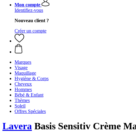
Mon compte
Identifiez-vous
Nouveau client ?
Créer un compte
Marques
Visage
Maquillage
Hygiène & Corps
Cheveux
Hommes
Bébé & Enfant
Thèmes
Soleil
Offres Spéciales
Lavera
Basis Sensitiv Crème Ma