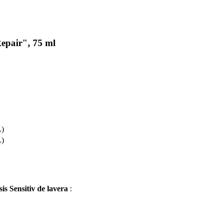
epair", 75 ml
L)
L)
s Sensitiv de lavera
: