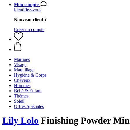
Mon compte
Identifiez-vous
Nouveau client ?
Créer un compte
Marques
Visage
Maquillage
Hygiène & Corps
Cheveux
Hommes
Bébé & Enfant
Thèmes
Soleil
Offres Spéciales
Lily Lolo
Finishing Powder Mini-