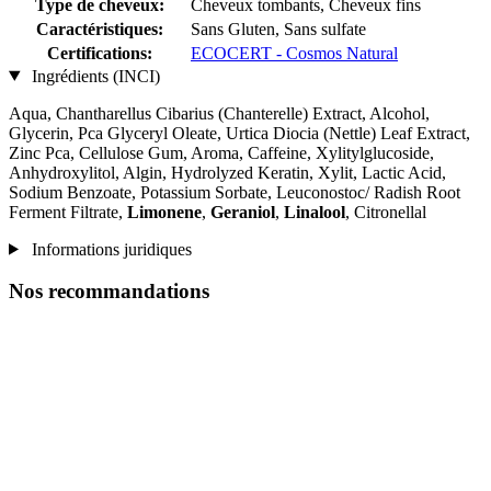
Type de cheveux:
Cheveux tombants, Cheveux fins
Caractéristiques:
Sans Gluten, Sans sulfate
Certifications:
ECOCERT - Cosmos Natural
Ingrédients (INCI)
Aqua, Chantharellus Cibarius (Chanterelle) Extract, Alcohol,
Glycerin, Pca Glyceryl Oleate, Urtica Diocia (Nettle) Leaf Extract,
Zinc Pca, Cellulose Gum, Aroma, Caffeine, Xylitylglucoside,
Anhydroxylitol, Algin, Hydrolyzed Keratin, Xylit, Lactic Acid,
Sodium Benzoate, Potassium Sorbate, Leuconostoc/ Radish Root
Ferment Filtrate,
Limonene
,
Geraniol
,
Linalool
, Citronellal
Informations juridiques
Nos recommandations