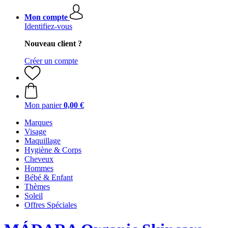
Mon compte
Identifiez-vous
Nouveau client ?
Créer un compte
Mon panier
0,00 €
Marques
Visage
Maquillage
Hygiène & Corps
Cheveux
Hommes
Bébé & Enfant
Thèmes
Soleil
Offres Spéciales