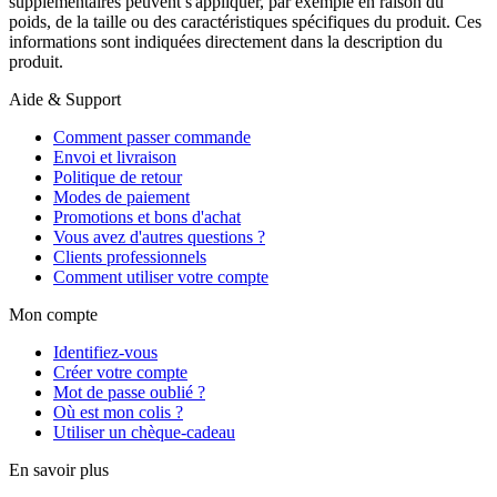
supplémentaires peuvent s'appliquer, par exemple en raison du
poids, de la taille ou des caractéristiques spécifiques du produit. Ces
informations sont indiquées directement dans la description du
produit.
Aide & Support
Comment passer commande
Envoi et livraison
Politique de retour
Modes de paiement
Promotions et bons d'achat
Vous avez d'autres questions ?
Clients professionnels
Comment utiliser votre compte
Mon compte
Identifiez-vous
Créer votre compte
Mot de passe oublié ?
Où est mon colis ?
Utiliser un chèque-cadeau
En savoir plus