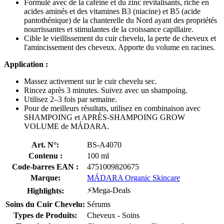
Formulé avec de la caféine et du zinc revitalisants, riche en
acides aminés et des vitamines B3 (niacine) et B5 (acide
pantothénique) de la chanterelle du Nord ayant des propriétés
nourrissantes et stimulantes de la croissance capillaire.
Cible le vieillissement du cuir chevelu, la perte de cheveux et
l'amincissement des cheveux. Apporte du volume en racines.
Application :
Massez activement sur le cuir chevelu sec.
Rincez après 3 minutes. Suivez avec un shampoing.
Utilisez 2–3 fois par semaine.
Pour de meilleurs résultats, utilisez en combinaison avec
SHAMPOING et APRÈS-SHAMPOING GROW
VOLUME de MÁDARA.
Art. N°:
BS-A4070
Contenu :
100 ml
Code-barres EAN :
4751009820675
Marque:
MÁDARA Organic Skincare
⚡Mega-Deals
Highlights:
Soins du Cuir Chevelu:
Sérums
Types de Produits:
Cheveux - Soins