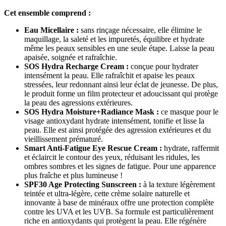
Cet ensemble comprend :
Eau Micellaire :
sans rinçage nécessaire, elle élimine le
maquillage, la saleté et les impuretés, équilibre et hydrate
même les peaux sensibles en une seule étape. Laisse la peau
apaisée, soignée et rafraîchie.
SOS Hydra Recharge Cream :
conçue pour hydrater
intensément la peau. Elle rafraîchit et apaise les peaux
stressées, leur redonnant ainsi leur éclat de jeunesse. De plus,
le produit forme un film protecteur et adoucissant qui protège
la peau des agressions extérieures.
SOS Hydra Moisture+Radiance Mask :
ce masque pour le
visage antioxydant hydrate intensément, tonifie et lisse la
peau. Elle est ainsi protégée des agression extérieures et du
vieillissement prématuré.
Smart Anti-Fatigue Eye Rescue Cream :
hydrate, raffermit
et éclaircit le contour des yeux, réduisant les ridules, les
ombres sombres et les signes de fatigue. Pour une apparence
plus fraîche et plus lumineuse !
SPF30 Age Protecting Sunscreen :
à la texture légèrement
teintée et ultra-légère, cette crème solaire naturelle et
innovante à base de minéraux offre une protection complète
contre les UVA et les UVB. Sa formule est particulièrement
riche en antioxydants qui protègent la peau. Elle régénère