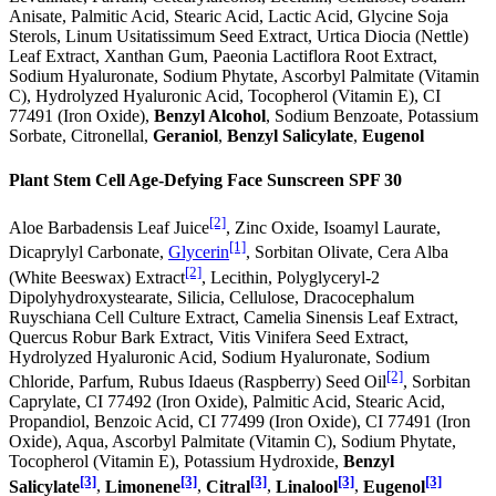
Anisate, Palmitic Acid, Stearic Acid, Lactic Acid, Glycine Soja
Sterols, Linum Usitatissimum Seed Extract, Urtica Diocia (Nettle)
Leaf Extract, Xanthan Gum, Paeonia Lactiflora Root Extract,
Sodium Hyaluronate, Sodium Phytate, Ascorbyl Palmitate (Vitamin
C), Hydrolyzed Hyaluronic Acid, Tocopherol (Vitamin E), CI
77491 (Iron Oxide),
Benzyl Alcohol
, Sodium Benzoate, Potassium
Sorbate, Citronellal,
Geraniol
,
Benzyl Salicylate
,
Eugenol
Plant Stem Cell Age-Defying Face Sunscreen SPF 30
[2]
Aloe Barbadensis Leaf Juice
, Zinc Oxide, Isoamyl Laurate,
[1]
Dicaprylyl Carbonate,
Glycerin
, Sorbitan Olivate, Cera Alba
[2]
(White Beeswax) Extract
, Lecithin, Polyglyceryl-2
Dipolyhydroxystearate, Silicia, Cellulose, Dracocephalum
Ruyschiana Cell Culture Extract, Camelia Sinensis Leaf Extract,
Quercus Robur Bark Extract, Vitis Vinifera Seed Extract,
Hydrolyzed Hyaluronic Acid, Sodium Hyaluronate, Sodium
[2]
Chloride, Parfum, Rubus Idaeus (Raspberry) Seed Oil
, Sorbitan
Caprylate, CI 77492 (Iron Oxide), Palmitic Acid, Stearic Acid,
Propandiol, Benzoic Acid, CI 77499 (Iron Oxide), CI 77491 (Iron
Oxide), Aqua, Ascorbyl Palmitate (Vitamin C), Sodium Phytate,
Tocopherol (Vitamin E), Potassium Hydroxide,
Benzyl
[3]
[3]
[3]
[3]
[3]
Salicylate
,
Limonene
,
Citral
,
Linalool
,
Eugenol