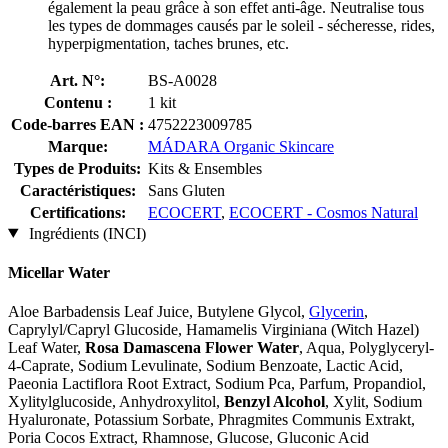
également la peau grâce à son effet anti-âge. Neutralise tous
les types de dommages causés par le soleil - sécheresse, rides,
hyperpigmentation, taches brunes, etc.
Art. N°:
BS-A0028
Contenu :
1 kit
Code-barres EAN :
4752223009785
Marque:
MÁDARA Organic Skincare
Types de Produits:
Kits & Ensembles
Caractéristiques:
Sans Gluten
Certifications:
ECOCERT
,
ECOCERT - Cosmos Natural
Ingrédients (INCI)
Micellar Water
Aloe Barbadensis Leaf Juice, Butylene Glycol,
Glycerin
,
Caprylyl/Capryl Glucoside, Hamamelis Virginiana (Witch Hazel)
Leaf Water,
Rosa Damascena Flower Water
, Aqua, Polyglyceryl-
4-Caprate, Sodium Levulinate, Sodium Benzoate, Lactic Acid,
Paeonia Lactiflora Root Extract, Sodium Pca, Parfum, Propandiol,
Xylitylglucoside, Anhydroxylitol,
Benzyl Alcohol
, Xylit, Sodium
Hyaluronate, Potassium Sorbate, Phragmites Communis Extrakt,
Poria Cocos Extract, Rhamnose, Glucose, Gluconic Acid