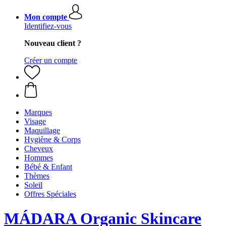
Mon compte
Identifiez-vous
Nouveau client ?
Créer un compte
Marques
Visage
Maquillage
Hygiène & Corps
Cheveux
Hommes
Bébé & Enfant
Thèmes
Soleil
Offres Spéciales
MÁDARA Organic Skincare