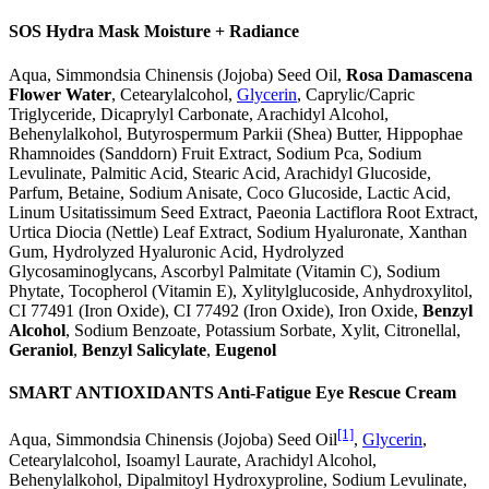
SOS Hydra Mask Moisture + Radiance
Aqua, Simmondsia Chinensis (Jojoba) Seed Oil,
Rosa Damascena
Flower Water
, Cetearylalcohol,
Glycerin
, Caprylic/Capric
Triglyceride, Dicaprylyl Carbonate, Arachidyl Alcohol,
Behenylalkohol, Butyrospermum Parkii (Shea) Butter, Hippophae
Rhamnoides (Sanddorn) Fruit Extract, Sodium Pca, Sodium
Levulinate, Palmitic Acid, Stearic Acid, Arachidyl Glucoside,
Parfum, Betaine, Sodium Anisate, Coco Glucoside, Lactic Acid,
Linum Usitatissimum Seed Extract, Paeonia Lactiflora Root Extract,
Urtica Diocia (Nettle) Leaf Extract, Sodium Hyaluronate, Xanthan
Gum, Hydrolyzed Hyaluronic Acid, Hydrolyzed
Glycosaminoglycans, Ascorbyl Palmitate (Vitamin C), Sodium
Phytate, Tocopherol (Vitamin E), Xylitylglucoside, Anhydroxylitol,
CI 77491 (Iron Oxide), CI 77492 (Iron Oxide), Iron Oxide,
Benzyl
Alcohol
, Sodium Benzoate, Potassium Sorbate, Xylit, Citronellal,
Geraniol
,
Benzyl Salicylate
,
Eugenol
SMART ANTIOXIDANTS Anti-Fatigue Eye Rescue Cream
[1]
Aqua, Simmondsia Chinensis (Jojoba) Seed Oil
,
Glycerin
,
Cetearylalcohol, Isoamyl Laurate, Arachidyl Alcohol,
Behenylalkohol, Dipalmitoyl Hydroxyproline, Sodium Levulinate,