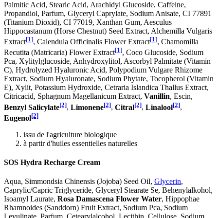
Palmitic Acid, Stearic Acid, Arachidyl Glucoside, Caffeine,
Propandiol, Parfum, Glyceryl Caprylate, Sodium Anisate, CI 77891
(Titanium Dioxid), CI 77019, Xanthan Gum, Aesculus
Hippocastanum (Horse Chestnut) Seed Extract, Alchemilla Vulgaris
[1]
[1]
Extract
, Calendula Officinalis Flower Extract
, Chamomilla
[1]
Recutita (Matricaria) Flower Extract
, Coco Glucoside, Sodium
Pca, Xylitylglucoside, Anhydroxylitol, Ascorbyl Palmitate (Vitamin
C), Hydrolyzed Hyaluronic Acid, Polypodium Vulgare Rhizome
Extract, Sodium Hyaluronate, Sodium Phytate, Tocopherol (Vitamin
E), Xylit, Potassium Hydroxide, Cetraria Islandica Thallus Extract,
Citricacid, Sphagnum Magellanicum Extract,
Vanillin
, Escin,
[2]
[2]
[2]
[2]
Benzyl Salicylate
,
Limonene
,
Citral
,
Linalool
,
[2]
Eugenol
issu de l'agriculture biologique
à partir d'huiles essentielles naturelles
SOS Hydra Recharge Cream
Aqua, Simmondsia Chinensis (Jojoba) Seed Oil,
Glycerin
,
Caprylic/Capric Triglyceride, Glyceryl Stearate Se, Behenylalkohol,
Isoamyl Laurate,
Rosa Damascena Flower Water
, Hippophae
Rhamnoides (Sanddorn) Fruit Extract, Sodium Pca, Sodium
Levulinate, Parfum, Cetearylalcohol, Lecithin, Cellulose, Sodium