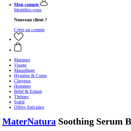
Mon compte
Identifiez-vous
Nouveau client ?
Créer un compte
Marques
Visage
Maquillage
Hygiène & Corps
Cheveux
Hommes
Bébé & Enfant
Thèmes
Soleil
Offres Spéciales
MaterNatura
Soothing Serum B