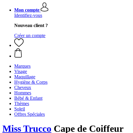
Mon compte
Identifiez-vous
Nouveau client ?
Créer un compte
Marques
Visage
Maquillage
Hygiène & Corps
Cheveux
Hommes
Bébé & Enfant
Thèmes
Soleil
Offres Spéciales
Miss Trucco
Cape de Coiffeur