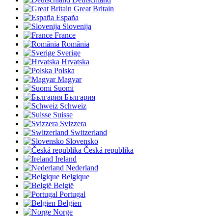
Great Britain
España
Slovenija
France
România
Sverige
Hrvatska
Polska
Magyar
Suomi
България
Schweiz
Suisse
Svizzera
Switzerland
Slovensko
Česká republika
Ireland
Nederland
Belgique
België
Portugal
Belgien
Norge