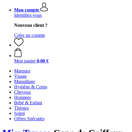
Mon compte
Identifiez-vous
Nouveau client ?
Créer un compte
Mon panier
0,00 €
Marques
Visage
Maquillage
Hygiène & Corps
Cheveux
Hommes
Bébé & Enfant
Thèmes
Soleil
Offres Spéciales