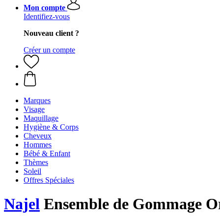
Mon compte
Identifiez-vous
Nouveau client ?
Créer un compte
Marques
Visage
Maquillage
Hygiène & Corps
Cheveux
Hommes
Bébé & Enfant
Thèmes
Soleil
Offres Spéciales
Najel
Ensemble de Gommage Orie