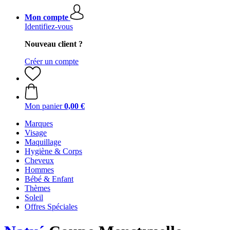
Mon compte
Identifiez-vous
Nouveau client ?
Créer un compte
Mon panier
0,00 €
Marques
Visage
Maquillage
Hygiène & Corps
Cheveux
Hommes
Bébé & Enfant
Thèmes
Soleil
Offres Spéciales