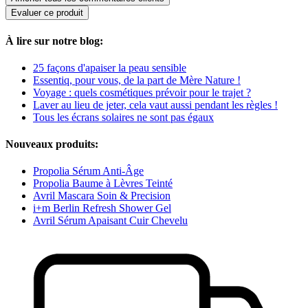
Evaluer ce produit
À lire sur notre blog:
25 façons d'apaiser la peau sensible
Essentiq, pour vous, de la part de Mère Nature !
Voyage : quels cosmétiques prévoir pour le trajet ?
Laver au lieu de jeter, cela vaut aussi pendant les règles !
Tous les écrans solaires ne sont pas égaux
Nouveaux produits:
Propolia Sérum Anti-Âge
Propolia Baume à Lèvres Teinté
Avril Mascara Soin & Precision
i+m Berlin Refresh Shower Gel
Avril Sérum Apaisant Cuir Chevelu