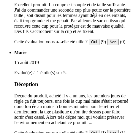
Excellent produit. La coupe est souple et de taille suffisante.
J'ai du commander une seconde cup plus petite car la première
taille , soit disant pour les femmes ayant déjà eu des enfants,
était trop grande et me gênait. Par ailleurs le sac en tissu qui
recouvre cette cup pour la protéger est de mauvaise qualité.
Des fils s'accrochent sur la cup et se fixent.
Cette évaluation vous a-t-elle été utile ?
(9)
(0)
Oui
Non
Marie
15 août 2019
Evalué(e) à 1 étoile(s) sur 5.
Déception
Déçue du produit, acheté il y a un ans, les premiers jours de
règle ça fuit toujours, une fois la cup mal mise s'était retourné
donc forcée au moins 5 bonnes minutes pour le retirer et
dernièrement la tige plastique qu'on tire dessus pour faire
sortir c'est cassé. Alors très déçue moi qui voulait préserver
l'environnement en achetant ce produit. ...
Cette évaluation vous a-t-elle été utile ?
(1)
(1)