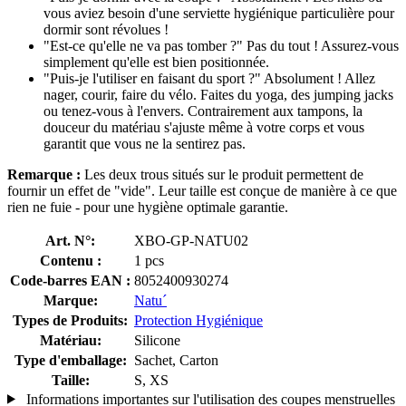
vous aviez besoin d'une serviette hygiénique particulière pour
dormir sont révolues !
"Est-ce qu'elle ne va pas tomber ?" Pas du tout ! Assurez-vous
simplement qu'elle est bien positionnée.
"Puis-je l'utiliser en faisant du sport ?" Absolument ! Allez
nager, courir, faire du vélo. Faites du yoga, des jumping jacks
ou tenez-vous à l'envers. Contrairement aux tampons, la
douceur du matériau s'ajuste même à votre corps et vous
garantit que vous ne la sentirez pas.
Remarque :
Les deux trous situés sur le produit permettent de
fournir un effet de "vide". Leur taille est conçue de manière à ce que
rien ne fuie - pour une hygiène optimale garantie.
Art. N°:
XBO-GP-NATU02
Contenu :
1 pcs
Code-barres EAN :
8052400930274
Marque:
Natu´
Types de Produits:
Protection Hygiénique
Matériau:
Silicone
Type d'emballage:
Sachet, Carton
Taille:
S, XS
Informations importantes sur l'utilisation des coupes menstruelles