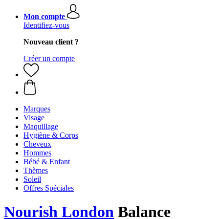
Mon compte
Identifiez-vous
Nouveau client ?
Créer un compte
Marques
Visage
Maquillage
Hygiène & Corps
Cheveux
Hommes
Bébé & Enfant
Thèmes
Soleil
Offres Spéciales
Nourish London
Balance