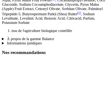
Aqua, Pyrus Malus Fruit Powder
, Cocamidopropyl Betaine, Coco
Glucoside, Sodium Cocoamphodiacetate, Glycerin, Pyrus Malus
(Apple) Fruit Extract, Cetearyl Olivate, Sorbitan Olivate, Palmitoyl
[1]
Tripeptide-5, Butyrospermum Parkii (Shea) Butter
, Sodium
Levulinate, Levulinic Acid, Benzoic Acid, Citricacid, Parfum,
Potassium Sorbate
issu de l'agriculture biologique contrôlée
À propos de la gamme Balance
Informations juridiques
Nos recommandations