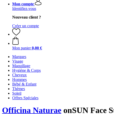
Mon compte
Identifiez-vous
Nouveau client ?
Créer un compte
Mon panier
0,00 €
Marques
Visage
Maquillage
Hygiène & Corps
Cheveux
Hommes
Bébé & Enfant
Thèmes
Soleil
Offres Spéciales
Officina Naturae
onSUN Face Su