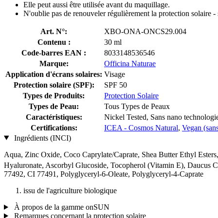
Elle peut aussi être utilisée avant du maquillage.
N'oublie pas de renouveler régulièrement la protection solaire - 
Art. N°:
XBO-ONA-ONCS29.004
Contenu :
30 ml
Code-barres EAN :
8033148536546
Marque:
Officina Naturae
Application d'écrans solaires:
Visage
Protection solaire (SPF):
SPF 50
Types de Produits:
Protection Solaire
Types de Peau:
Tous Types de Peaux
Caractéristiques:
Nickel Tested, Sans nano technologi
Certifications:
ICEA - Cosmos Natural
,
Vegan (sans 
Ingrédients (INCI)
Aqua, Zinc Oxide, Coco Caprylate/Caprate, Shea Butter Ethyl Esters
Hyaluronate, Ascorbyl Glucoside, Tocopherol (Vitamin E), Daucus Ca
77492, CI 77491, Polyglyceryl-6-Oleate, Polyglyceryl-4-Caprate
issu de l'agriculture biologique
À propos de la gamme onSUN
Remarques concernant la protection solaire