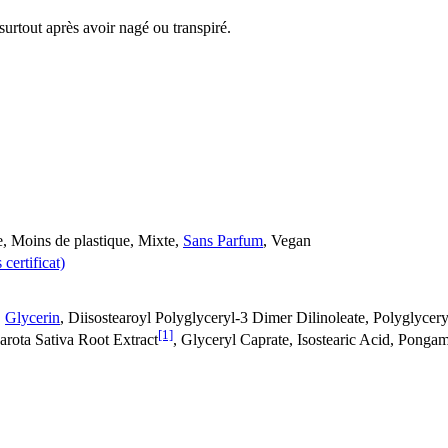
surtout après avoir nagé ou transpiré.
e, Moins de plastique, Mixte,
Sans Parfum
, Vegan
certificat)
,
Glycerin
, Diisostearoyl Polyglyceryl-3 Dimer Dilinoleate, Polyglyce
[1]
rota Sativa Root Extract
, Glyceryl Caprate, Isostearic Acid, Ponga