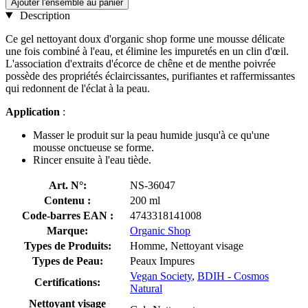
Ajouter l'ensemble au panier
Description
Ce gel nettoyant doux d'organic shop forme une mousse délicate
une fois combiné à l'eau, et élimine les impuretés en un clin d'œil.
L'association d'extraits d'écorce de chêne et de menthe poivrée
possède des propriétés éclaircissantes, purifiantes et raffermissantes
qui redonnent de l'éclat à la peau.
Application
:
Masser le produit sur la peau humide jusqu'à ce qu'une
mousse onctueuse se forme.
Rincer ensuite à l'eau tiède.
Art. N°:
NS-36047
Contenu :
200 ml
Code-barres EAN :
4743318141008
Marque:
Organic Shop
Types de Produits:
Homme, Nettoyant visage
Types de Peau:
Peaux Impures
Vegan Society
,
BDIH - Cosmos
Certifications:
Natural
Nettoyant visage