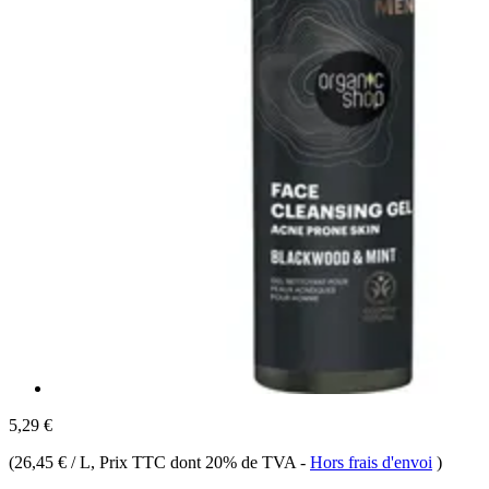
5,29 €
(
26,45 € / L
, Prix TTC dont 20% de TVA
-
Hors frais d'envoi
)