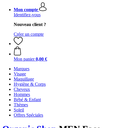
Mon compte
Identifiez-vous
Nouveau client ?
Créer un compte
Mon panier
0,00 €
Marques
Visage
Maquillage
Hygiène & Corps
Cheveux
Hommes
Bébé & Enfant
Thèmes
Soleil
Offres Spéciales