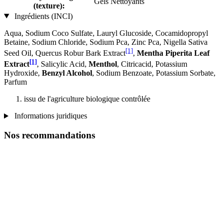
Gels Nettoyants
(texture):
Ingrédients (INCI)
Aqua, Sodium Coco­ Sulfate, Lauryl Glucoside, Cocamidopropyl
Betaine, Sodium Chloride, Sodium Pca, Zinc Pca, Nigella Sativa
[1]
Seed Oil, Quercus Robur Bark Extract
,
Mentha Piperita Leaf
[1]
Extract
, Salicylic Acid,
Menthol
, Citricacid, Potassium
Hydroxide,
Benzyl Alcohol
, Sodium Benzoate, Potassium Sorbate,
Parfum
issu de l'agriculture biologique contrôlée
Informations juridiques
Nos recommandations