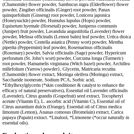
(Chamomile) flower powder, Sambucus nigra (Elderflower) flower
powder, Zingiber officinalis (Ginger) root powder, Panax
quinquefolium (Ginseng) root powder, Lonicera japonica
(Honeysuckle) powder, Humulus lupulus (Hops) powder,
Equisetum hyemale (Horsetail) powder, Juniperus communis
(Juniper) fruit powder, Lavandula angustifolia (Lavender) flower
powder, Melissa officinalis (Lemon balm) leaf powder, Urtica dioica
(Nettle) powder, Centella asiatica (Penny wort) powder, Mentha
piperita (Peppermint) leaf powder, Rosemarinus officinalis
(Rosemary) powder, Salvia officinalis (Sage) powder, Hypericum
perforatum (St. John’s wort) powder, Curcuma longa (Turmeric)
root powder, Hamamelis virginiana (Witch hazel) powder, Archillea
millefolium (Yarrow) powder}, Glycerin, Matricaria recutita
(Chamomile) flower extract, Moringa oleifera (Moringa) extract,
Saccharide isomerate, Sodium PCA, Sorbic acid,
*Ethylhexylglycerin (*skin conditioner & catalyst to enhance the
efficacy of natural preservatives), Essential oil Lavender officinalis
(Lavender), Citrus grandis (Grapefruit) seed extract, Tocopheryl
acetate (Vitamin E), L. ascorbic acid (Vitamin C), Essential oil of
Citrus aurantium dulcis (Orange), Essential oil of Citrus medica
limonum (Lemon), Ananas comosus (Bromelain) extract, Carica
papaya (Papain) extract. *Linalool, *Limonene (*occur naturally in
essential oils).