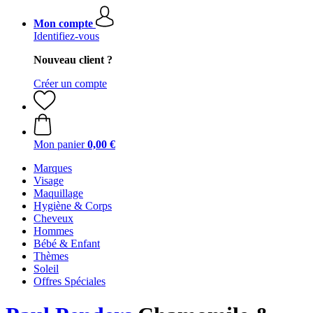
Mon compte
Identifiez-vous
Nouveau client ?
Créer un compte
Mon panier
0,00 €
Marques
Visage
Maquillage
Hygiène & Corps
Cheveux
Hommes
Bébé & Enfant
Thèmes
Soleil
Offres Spéciales