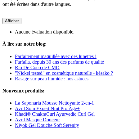
ont été écrites dans d'autre langues.
Afficher
Aucune évaluation disponible.
À lire sur notre blog:
Parfaitement maquillée avec des lunettes !
Farfalla, depuis 30 ans des parfums de qualité
Rio De Coco de CMD
"Nickel tested" en cosmétique naturelle - késako ?
Rasage sur peau humide : nos astuces
Nouveaux produits:
La Saponaria Mousse Nettoyante 2-en-1
Avril Soin Expert Nuit Pro Âge+
Khadi® ChakraCurl Ayurvedic Curl Gel
Avril Masque Douceur
Niyok Gel Douche Soft Serenity