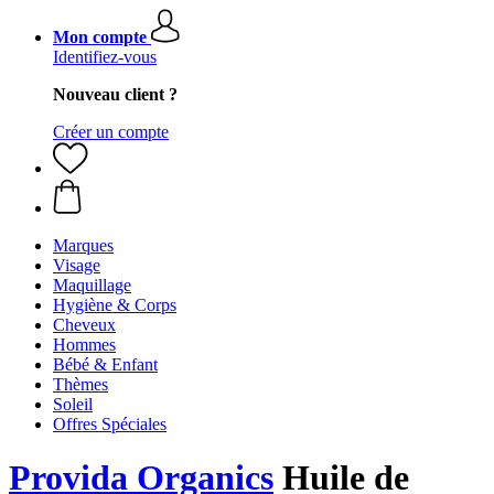
Mon compte
Identifiez-vous
Nouveau client ?
Créer un compte
Marques
Visage
Maquillage
Hygiène & Corps
Cheveux
Hommes
Bébé & Enfant
Thèmes
Soleil
Offres Spéciales
Provida Organics
Huile de