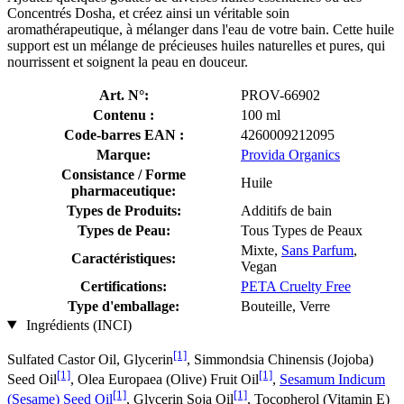
Concentrés Dosha, et créez ainsi un véritable soin
aromathérapeutique, à mélanger dans l'eau de votre bain. Cette huile
support est un mélange de précieuses huiles naturelles et pures, qui
nourrissent et soignent la peau en douceur.
Art. N°:
PROV-66902
Contenu :
100 ml
Code-barres EAN :
4260009212095
Marque:
Provida Organics
Consistance / Forme
Huile
pharmaceutique:
Types de Produits:
Additifs de bain
Types de Peau:
Tous Types de Peaux
Mixte,
Sans Parfum
,
Caractéristiques:
Vegan
Certifications:
PETA Cruelty Free
Type d'emballage:
Bouteille, Verre
Ingrédients (INCI)
[1]
Sulfated Castor Oil, Glycerin
, Simmondsia Chinensis (Jojoba)
[1]
[1]
Seed Oil
, Olea Europaea (Olive) Fruit Oil
,
Sesamum Indicum
[1]
[1]
(Sesame) Seed Oil
, Glycerin Soja Oil
, Tocopherol (Vitamin E)