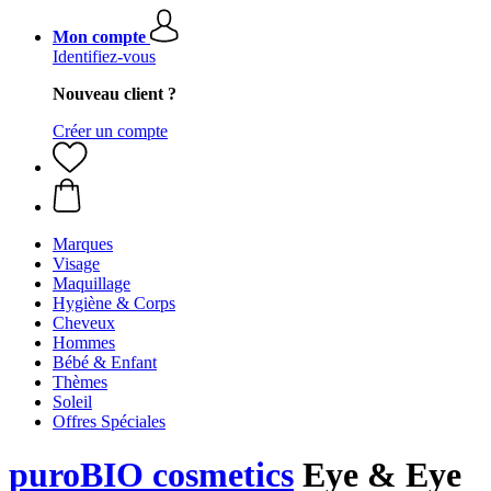
Mon compte
Identifiez-vous
Nouveau client ?
Créer un compte
Marques
Visage
Maquillage
Hygiène & Corps
Cheveux
Hommes
Bébé & Enfant
Thèmes
Soleil
Offres Spéciales
puroBIO cosmetics
Eye & Eye