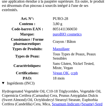
une application étendue à la paupière supérieure. En outre, le produit
est désormais d'un pinceau à sourcils intégré à l'une de ses
extrémités.
Art. N°:
PURO-28
Contenu :
3,80 g
Code-barres EAN :
8051411360650
Marque:
puroBIO cosmetics
Consistance / Forme
Crayon / Bâton
pharmaceutique:
Types de Produits:
Maquillage
Tous Types de Peaux, Peaux
Types de Peau:
Sensibles
Sans Gluten, Nickel Tested,
Caractéristiques:
Mixte, Vegan
Certifications:
Vegan OK
,
ccpb
PAO:
18 mois
Ingrédients (INCI)
Hydrogenated Vegetable Oil, C10-18 Triglycerides, Vegetable Oil,
Copernicia Cerifera (Carnauba) Cera, Prunus Amygdalus Dulcis
(Sweet Almond) Oil, Octyldodecyl Stearoyl Stearate, Euphorbia
Cerifera (Candelilla) Cera, Mica,
Sesamum Indicum (Sesame) Seed