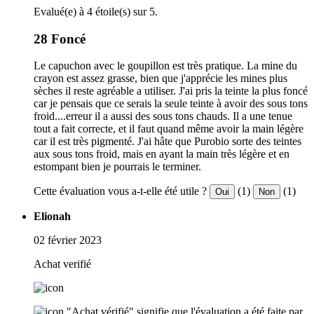
Evalué(e) à 4 étoile(s) sur 5.
28 Foncé
Le capuchon avec le goupillon est très pratique. La mine du
crayon est assez grasse, bien que j'apprécie les mines plus
sèches il reste agréable a utiliser. J'ai pris la teinte la plus foncé
car je pensais que ce serais la seule teinte à avoir des sous tons
froid....erreur il a aussi des sous tons chauds. Il a une tenue
tout a fait correcte, et il faut quand même avoir la main légère
car il est très pigmenté. J'ai hâte que Purobio sorte des teintes
aux sous tons froid, mais en ayant la main très légère et en
estompant bien je pourrais le terminer.
Cette évaluation vous a-t-elle été utile ?
(1)
(1)
Oui
Non
Elionah
02 février 2023
Achat verifié
"Achat vérifié" signifie que l'évaluation a été faite par