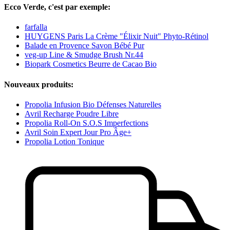
Ecco Verde, c'est par exemple:
farfalla
HUYGENS Paris La Crème "Élixir Nuit" Phyto-Rétinol
Balade en Provence Savon Bébé Pur
veg-up Line & Smudge Brush Nr.44
Biopark Cosmetics Beurre de Cacao Bio
Nouveaux produits:
Propolia Infusion Bio Défenses Naturelles
Avril Recharge Poudre Libre
Propolia Roll-On S.O.S Imperfections
Avril Soin Expert Jour Pro Âge+
Propolia Lotion Tonique