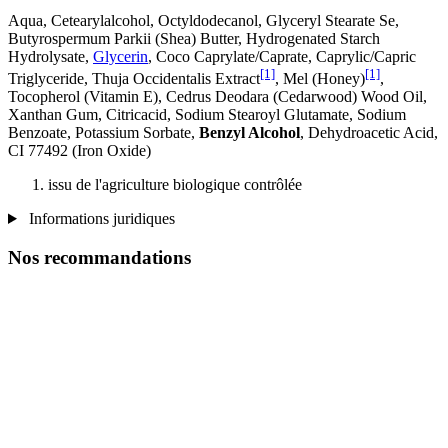
Aqua, Cetearylalcohol, Octyldodecanol, Glyceryl Stearate Se,
Butyrospermum Parkii (Shea) Butter, Hydrogenated Starch
Hydrolysate,
Glycerin
, Coco Caprylate/Caprate, Caprylic/Capric
[1]
[1]
Triglyceride, Thuja Occidentalis Extract
, Mel (Honey)
,
Tocopherol (Vitamin E), Cedrus Deodara (Cedarwood) Wood Oil,
Xanthan Gum, Citricacid, Sodium Stearoyl Glutamate, Sodium
Benzoate, Potassium Sorbate,
Benzyl Alcohol
, Dehydroacetic Acid,
CI 77492 (Iron Oxide)
issu de l'agriculture biologique contrôlée
Informations juridiques
Nos recommandations