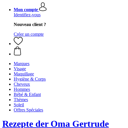
Mon compte
Identifiez-vous
Nouveau client ?
Créer un compte
Marques
Visage
Maquillage
Hygiène & Corps
Cheveux
Hommes
Bébé & Enfant
Thèmes
Soleil
Offres Spéciales
Rezepte der Oma Gertrude