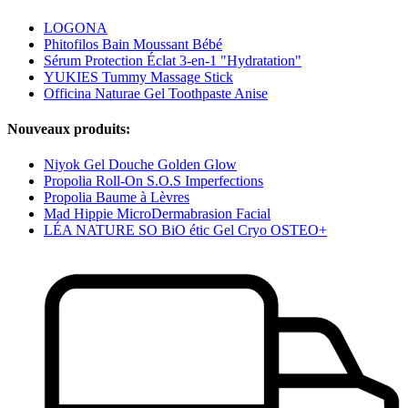
LOGONA
Phitofilos Bain Moussant Bébé
Sérum Protection Éclat 3-en-1 "Hydratation"
YUKIES Tummy Massage Stick
Officina Naturae Gel Toothpaste Anise
Nouveaux produits:
Niyok Gel Douche Golden Glow
Propolia Roll-On S.O.S Imperfections
Propolia Baume à Lèvres
Mad Hippie MicroDermabrasion Facial
LÉA NATURE SO BiO étic Gel Cryo OSTEO+