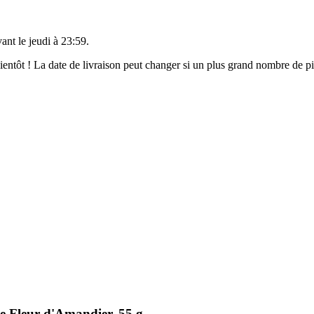
vant le
jeudi à 23:59
.
 bientôt ! La date de livraison peut changer si un plus grand nombre de 
e Fleur d'Amandier, 55 g