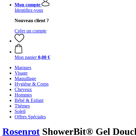
Mon compte
Identifiez-vous
Nouveau client ?
Créer un compte
Mon panier
0,00 €
Marques
Visage
Maquillage
Hygiène & Corps
Cheveux
Hommes
Bébé & Enfant
Thèmes
Soleil
Offres Spéciales
Rosenrot
ShowerBit® Gel Douche