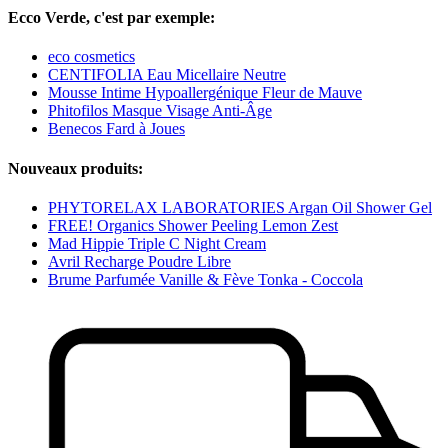
Ecco Verde, c'est par exemple:
eco cosmetics
CENTIFOLIA Eau Micellaire Neutre
Mousse Intime Hypoallergénique Fleur de Mauve
Phitofilos Masque Visage Anti-Âge
Benecos Fard à Joues
Nouveaux produits:
PHYTORELAX LABORATORIES Argan Oil Shower Gel
FREE! Organics Shower Peeling Lemon Zest
Mad Hippie Triple C Night Cream
Avril Recharge Poudre Libre
Brume Parfumée Vanille & Fève Tonka - Coccola