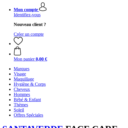
Mon compte
Identifiez-vous
Nouveau client ?
Créer un compte
Mon panier
0,00 €
Marques
Visage
Maquillage
Hygiène & Corps
Cheveux
Hommes
Bébé & Enfant
Thèmes
Soleil
Offres Spéciales