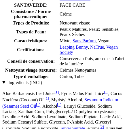
SANTAVERDE:
FACE CARE
Consistance / Forme
Crème
pharmaceutique:
Types de Produits:
Nettoyant visage
Peaux Matures, Peaux Sensibles,
Types de Peau:
Peaux Sèches
Caractéristiques:
Mixte,
Sans Parfum
, Vegan
Leaping Bunny
,
NaTrue
,
Vegan
Certifications:
Society
Conserver au frais, au sec et à l'abri
Conseil de conservation:
de la lumière
Nettoyant visage (texture):
Crèmes Nettoyantes
Type d'emballage:
Carton, Tube
Ingrédients (INCI)
[1]
[1]
Aloe Barbadensis Leaf Juice
, Pyrus Malus Fruit Juice
, Cocos
[1]
Nucifera (Coconut) Oil
, Myristyl Alcohol,
Sesamum Indicum
[1]
[1]
(Sesame) Seed Oil
, Alcohol
, Lauryl Glucoside, Sodium
Lactate, Xanthan Gum, Polyglyceryl-2 Dipolyhydroxystearate,
Levulinic Acid, Sodium Levulinate, Sodium Phytate, Lactic Acid,
Sodium Cetearyl Sulfate, Glycerin, P-Anisic Acid, Glyceryl
[2]
Caprylate, Sodium Hydroxyde,
Silver Sulfate
, Aroma
,
Linalool