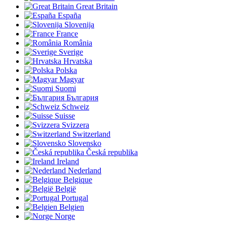
Great Britain
España
Slovenija
France
România
Sverige
Hrvatska
Polska
Magyar
Suomi
България
Schweiz
Suisse
Svizzera
Switzerland
Slovensko
Česká republika
Ireland
Nederland
Belgique
België
Portugal
Belgien
Norge