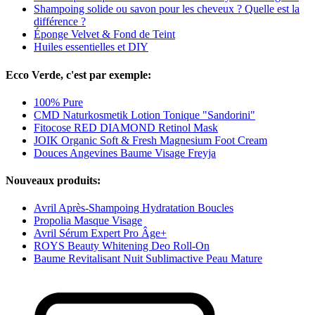
Shampoing solide ou savon pour les cheveux ? Quelle est la
différence ?
Éponge Velvet & Fond de Teint
Huiles essentielles et DIY
Ecco Verde, c'est par exemple:
100% Pure
CMD Naturkosmetik Lotion Tonique "Sandorini"
Fitocose RED DIAMOND Retinol Mask
JOIK Organic Soft & Fresh Magnesium Foot Cream
Douces Angevines Baume Visage Freyja
Nouveaux produits:
Avril Après-Shampoing Hydratation Boucles
Propolia Masque Visage
Avril Sérum Expert Pro Âge+
ROYS Beauty Whitening Deo Roll-On
Baume Revitalisant Nuit Sublimactive Peau Mature