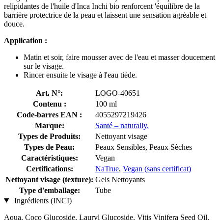
relipidantes de l'huile d'Inca Inchi bio renforcent 'équilibre de la
barrière protectrice de la peau et laissent une sensation agréable et
douce.
Application :
Matin et soir, faire mousser avec de l'eau et masser doucement
sur le visage.
Rincer ensuite le visage à l'eau tiède.
Art. N°:
LOGO-40651
Contenu :
100 ml
Code-barres EAN :
4055297219426
Marque:
Santé – naturally.
Types de Produits:
Nettoyant visage
Types de Peau:
Peaux Sensibles, Peaux Sèches
Caractéristiques:
Vegan
Certifications:
NaTrue
,
Vegan (sans certificat)
Nettoyant visage (texture):
Gels Nettoyants
Type d'emballage:
Tube
Ingrédients (INCI)
Aqua, Coco Glucoside, Lauryl Glucoside, Vitis Vinifera Seed Oil,