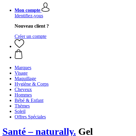
Mon compte
Identifiez-vous
Nouveau client ?
Créer un compte
Marques
Visage
Maquillage
Hygiène & Corps
Cheveux
Hommes
Bébé & Enfant
Thèmes
Soleil
Offres Spéciales
Santé – naturally.
Gel