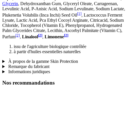
Glycerin
, Dehydroxanthan Gum, Glyceryl Oleate, Carrageenan,
Levulinic Acid, P-Anisic Acid, Sodium Levulinate, Sodium Lactate,
[1]
Plukenetia Volubilis (Inca Inchi) Seed Oil
, Lactococcus Ferment
Lysate, Lactic Acid, Pca Ethyl Cocoyl Arginate, Citricacid, Sodium
Chloride, Tocopherol (Vitamin E), Phenylpropanol, Hydrogenated
Palm Glycerides Citrate, Lecithin, Ascorbyl Palmitate (Vitamin C),
[2]
[2]
[2]
Parfum
,
Linalool
,
Limonene
issu de l'agriculture biologique contrôlée
à partir d'huiles essentielles naturelles
À propos de la gamme Skin Protection
Remarque du fabricant
Informations juridiques
Nos recommandations