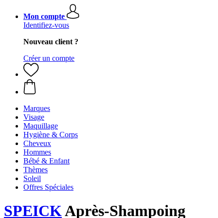
Mon compte
Identifiez-vous
Nouveau client ?
Créer un compte
Marques
Visage
Maquillage
Hygiène & Corps
Cheveux
Hommes
Bébé & Enfant
Thèmes
Soleil
Offres Spéciales
SPEICK
Après-Shampoing