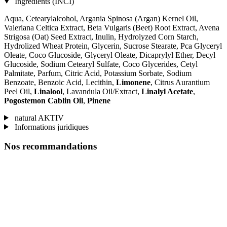
Ingrédients (INCI)
Aqua, Cetearylalcohol, Argania Spinosa (Argan) Kernel Oil,
Valeriana Celtica Extract, Beta Vulgaris (Beet) Root Extract, Avena
Strigosa (Oat) Seed Extract, Inulin, Hydrolyzed Corn Starch,
Hydrolized Wheat Protein, Glycerin, Sucrose Stearate, Pca Glyceryl
Oleate, Coco Glucoside, Glyceryl Oleate, Dicaprylyl Ether, Decyl
Glucoside, Sodium Cetearyl Sulfate, Coco Glycerides, Cetyl
Palmitate, Parfum, Citric Acid, Potassium Sorbate, Sodium
Benzoate, Benzoic Acid, Lecithin,
Limonene
, Citrus Aurantium
Peel Oil,
Linalool
, Lavandula Oil/Extract,
Linalyl Acetate
,
Pogostemon Cablin Oil
,
Pinene
natural AKTIV
Informations juridiques
Nos recommandations