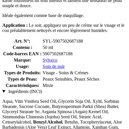
karité fournissent un soin intensif et laissent une sensation de peau
souple et douce.
Idéale également comme base de maquillage.
Application :
Le soir, appliquez un peu de crème sur le visage et le
cou préalablement nettoyés et encore légèrement humides.
Art. N°:
SYL-5907502687188
Contenu :
50 ml
Code-barres EAN :
5907502687188
Marque:
Sylveco
Usage:
Soin de nuit
Types de Produits:
Visage - Soins & Crèmes
Types de Peau:
Peaux Sensibles, Peaux Sèches
Caractéristiques:
Mixte
Ingrédients (INCI)
Aqua, Vitis Vinifera Seed Oil, Glycerin Soja Oil, Xylit, Sorbitan
Stearate, Sucrose Cocoate, Butyrospermum Parkii (Shea) Butter,
Glyceryl Stearate Se, Argania Spinosa (Argan) Kernel Oil,
Simmondsia Chinensis (Jojoba) Seed Oil, Stearic Acid,
Cetearylalcohol,
Benzyl Alcohol
, Betulin, Tocopherylacetat, Aloe
Barbadensis (Aloe Vera) Leaf Extract, Allantoin, Xanthan Gum,