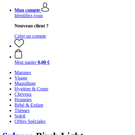
Mon compte
Identifiez-vous
Nouveau client ?
Créer un compte
Mon panier
0,00 €
Marques
Visage
Maquillage
Hygiène & Corps
Cheveux
Hommes
Bébé & Enfant
Thèmes
Soleil
Offres Spéciales