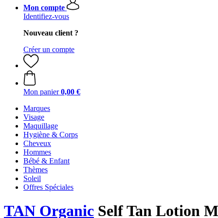
Mon compte
Identifiez-vous
Nouveau client ?
Créer un compte
Mon panier
0,00 €
Marques
Visage
Maquillage
Hygiène & Corps
Cheveux
Hommes
Bébé & Enfant
Thèmes
Soleil
Offres Spéciales
TAN Organic
Self Tan Lotion M