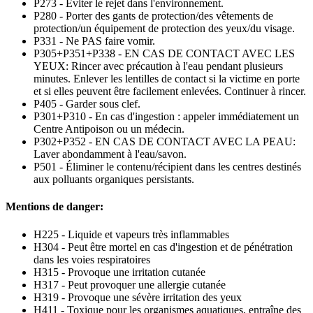
P273 - Éviter le rejet dans l'environnement.
P280 - Porter des gants de protection/des vêtements de
protection/un équipement de protection des yeux/du visage.
P331 - Ne PAS faire vomir.
P305+P351+P338 - EN CAS DE CONTACT AVEC LES
YEUX: Rincer avec précaution à l'eau pendant plusieurs
minutes. Enlever les lentilles de contact si la victime en porte
et si elles peuvent être facilement enlevées. Continuer à rincer.
P405 - Garder sous clef.
P301+P310 - En cas d'ingestion : appeler immédiatement un
Centre Antipoison ou un médecin.
P302+P352 - EN CAS DE CONTACT AVEC LA PEAU:
Laver abondamment à l'eau/savon.
P501 - Éliminer le contenu/récipient dans les centres destinés
aux polluants organiques persistants.
Mentions de danger:
H225 - Liquide et vapeurs très inflammables
H304 - Peut être mortel en cas d'ingestion et de pénétration
dans les voies respiratoires
H315 - Provoque une irritation cutanée
H317 - Peut provoquer une allergie cutanée
H319 - Provoque une sévère irritation des yeux
H411 - Toxique pour les organismes aquatiques, entraîne des