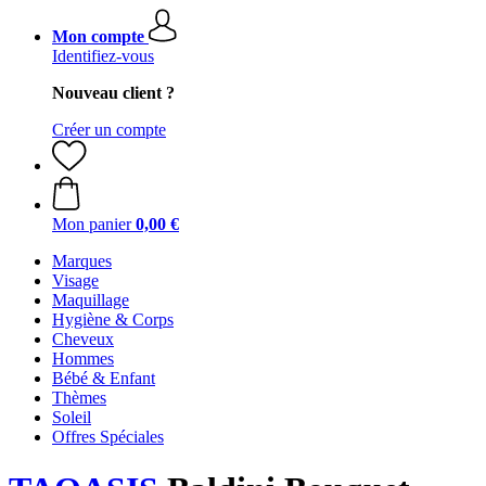
Mon compte
Identifiez-vous
Nouveau client ?
Créer un compte
Mon panier
0,00 €
Marques
Visage
Maquillage
Hygiène & Corps
Cheveux
Hommes
Bébé & Enfant
Thèmes
Soleil
Offres Spéciales