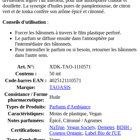
divinement légère l'air intérieur, pour une atmosphère chaude et
douillette. La synergie d'huiles pures de pamplemousse, de citron
vert et de tonka confère son arôme épicé et citronné.
Conseils d'utilisation
:
Forcer les bâtonnets à travers le film plastique perforé.
Le parfum se diffuse ensuite dans l'atmosphère par
l'intermédiaire des bâtonnets.
Pour intensifier le parfum ou si besoin, retourner les bâtonnets
dans l'autre sens.
Art. N°:
XDK-TAO-1110571
Contenu :
50 ml
Code-barres EAN :
4025121110571
Marque:
TAOASIS
Consistance / Forme
Huile
pharmaceutique:
Types de Produits:
Parfums d'Ambiance
Caractéristiques:
Moins de plastique, Vegan
Notes parfumées:
Épicé, Citronné / Agrumes
NaTrue
,
Vegan Society
,
Demeter
,
BDIH -
Certifications:
Cosmos Organic
,
Label Bio de l'UE
Type d'emballage:
Verre