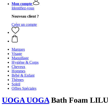
Mon compte
Identifiez-vous
Nouveau client ?
Créer un compte
Marques
Visage
Maquillage
Hygiène & Corps
Cheveux
Hommes
Bébé & Enfant
Thèmes
Soleil
Offres Spéciales
UOGA UOGA
Bath Foam LILU,